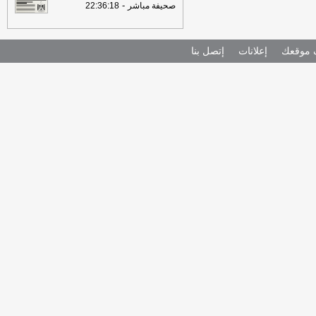
-
صحيفة مباشر
22:36:18
موقعك
إعلانات
إتصل بنا