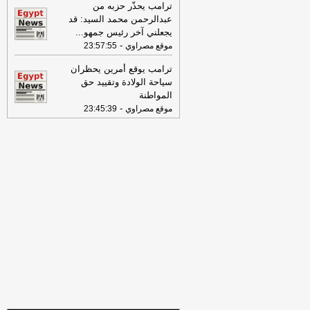
تفاصيل حملة الصحف القومية لمواجهة
ترامب يحذّر حزبه من
مخاطر السوشيال ميديا
-
موقع مصراوي
عبدالرحمن محمد السيد: قد
يجعلني آخر رئيس جمهو
...
16:46
وزير الخزانة الأميركي: لن نسمح
-
موقع مصراوي
23:57:55
لإيران اتخاذ التجارة العالمية رهينة أو
استخدام الشحن الدولي لتمويل الحرس
ترامب يوقع أمرين يحظران
الثوري
-
لبنانون 24
سياحة الولادة وتقييد حق
المواطنة
09:31
عناوين الصحف المصرية ليوم
-
موقع مصراوي
23:45:39
الأربعاء 29-07-2026
-