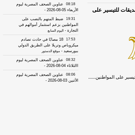
08:18
عناوين الصحف المصرية ليوم
ديقات للتيسير على
الأربعاء 05-08-2026
-
19:31
ضبط المتهم بالنصب على
المواطنين بزعم استثمار أموالهم في
التجارة
-
اليوم السابع
17:53
18 مصابًا في حادث تصادم
ميكروباص وتريلا على الطريق الدولي
ببورسعيد
-
موقع الدستور
08:32
عناوين الصحف المصرية ليوم
االثلاثاء 04-08-2026
-
08:06
عناوين الصحف المصرية ليوم
سير على المواطنين......
الأثنين 03-08-2026
-
07:41
محافظ القاهرة: لا وفيات أو
إصابات في العاصمة نتيجة الزلزال
-
موقع
مصراوي
22:27
الحرس الثوري الإيراني يرفض نزع
سلاح "حماس": المحاولة محكوم عليها
بالفشل
-
لبنانون 24
08:07
عناوين الصحف المصرية ليوم