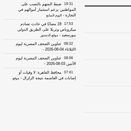
19:31
ضبط المتهم بالنصب على
المواطنين بزعم استثمار أموالهم في
التجارة
-
اليوم السابع
17:53
18 مصابًا في حادث تصادم
ميكروباص وتريلا على الطريق الدولي
ببورسعيد
-
موقع الدستور
08:32
عناوين الصحف المصرية ليوم
االثلاثاء 04-08-2026
-
08:06
عناوين الصحف المصرية ليوم
الأثنين 03-08-2026
-
07:41
محافظ القاهرة: لا وفيات أو
إصابات في العاصمة نتيجة الزلزال
-
موقع
مصراوي
22:27
الحرس الثوري الإيراني يرفض نزع
سلاح "حماس": المحاولة محكوم عليها
بالفشل
-
لبنانون 24
08:07
عناوين الصحف المصرية ليوم
الأحد 02-08-2026
-
07:24
عناوين الصحف المصرية ليوم