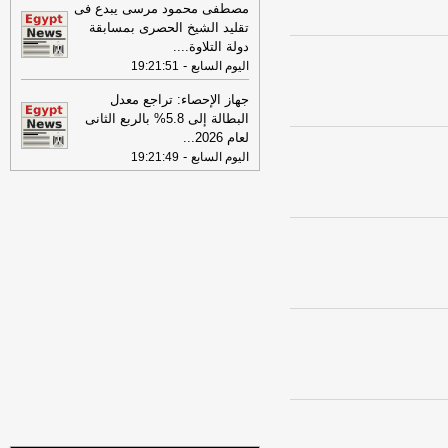
16:46
وزير الخزانة الأميركي: لن نسمح
مصطفى محمود مرسى يبدع فى
لإيران اتخاذ التجارة العالمية رهينة أو
تقليد الشيخ الحصرى بمسابقة
استخدام الشحن الدولي لتمويل الحرس
دولة التلاوة.
...
الثوري
-
لبنانون 24
-
اليوم السابع
19:21:51
09:31
عناوين الصحف المصرية ليوم
جهاز الإحصاء: تراجع معدل
الأربعاء 29-07-2026
-
البطالة إلى 5.8% بالربع الثانى
لعام 2026
...
17:57
الصحة تطلق النسخة الرابعة من
-
اليوم السابع
19:21:49
حملة «100 يوم صحة» في جميع
المحافظاتس
-
اليوم السابع