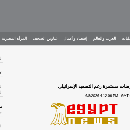
يات
العرب والعالم
إقتصاد وأعمال
عناوين الصحف
المرأة المصرية
الخم
الأرب
ضات مستمرة رغم التصعيد الإسرائيلى
ال
ال
6/8/2026 4:12:06 PM - GMT 
مي
بب
االثل