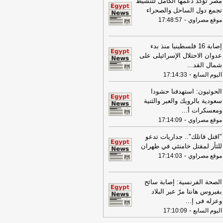
مصر تؤكد دعمها الكامل لتنشيط
19:49
السيسي: الجهات المعنية باشرت
تجمع دول الساحل والصحراء
تحقيقات للوقوف على تفاصيل الهجوم
-
موقع مصراوي
17:48:57
سيّرة على ميناء دمياط
-
لبنانون 24
09:26
مجلس الوزراء المصري: الحريق
إصابة 16 فلسطينيا منذ بدء
ذي تعرضت له سفينتان في ميناء دمياط
عدوان الاحتلال الإسرائيلى على
س ناتج عن طائرة مسيرة
-
أل بي سي أي
شمال القد
...
-
اليوم السابع
17:14:33
08:34
عناوين الصحف المصرية ليوم
يس 30-07-2026
-
الحوثيون: استهدفنا حشودا
18:41
سعودية بالرويك والعبر والثنية
رئيس "الوطنية للصحافة" يكشف
ومعسكرات أ
...
اصيل حملة الصحف القومية لمواجهة
-
اطر السوشيال ميديا
-
موقع مصراوي
17:14:09
موقع مصراوي
16:46
وزير الخزانة الأميركي: لن نسمح
"اقتل قاتلك".. جداريات تدعو
يران اتخاذ التجارة العالمية رهينة أو
للثأر لمقتل خامنئي في طهران
تخدام الشحن الدولي لتمويل الحرس
-
موقع مصراوي
17:14:03
ثوري
-
لبنانون 24
09:31
عناوين الصحف المصرية ليوم
الصحة الفرنسية: إصابة سائح
عاء 29-07-2026
-
بفيروس هانتا مرّ عبر البلاد
وعزله فى إ
...
17:57
الصحة تطلق النسخة الرابعة من
-
اليوم السابع
17:10:09
حملة «100 يوم صحة» في جميع
محافظاتس
-
اليوم السابع