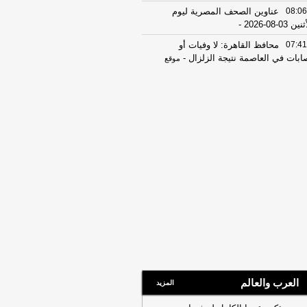
08:06
عناوين الصحف المصرية ليوم
ين 03-08-2026
-
07:41
محافظ القاهرة: لا وفيات أو
ابات في العاصمة نتيجة الزلزال
-
موقع
راوي
22:27
الحرس الثوري الإيراني يرفض نزع
اح "حماس": المحاولة محكوم عليها
لفشل
-
لبنانون 24
08:07
عناوين الصحف المصرية ليوم
 02-08-2026
-
07:24
عناوين الصحف المصرية ليوم
ت 01-08-2026
-
16:22
ترامب: ضرباتنا ضد إيران
تمرة ولن يكون أمامها سوى التراجع
-
انون 24
12:46
وفاة والد تامر حسني بعد وعكة
ية مفاجئة
-
موقع الدستور
العرب والعالم
المزيد
08:16
عناوين الصحف المصرية ليوم
عة 31-07-2026
-