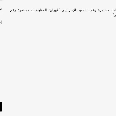
الأثن
ات مستمرة رغم التصعيد الإسرائيلى 'طهران: المفاوضات مستمرة رغم
'...
إص
مص
سل
با
الأحد
السب
مس
لبن
صح
الجم