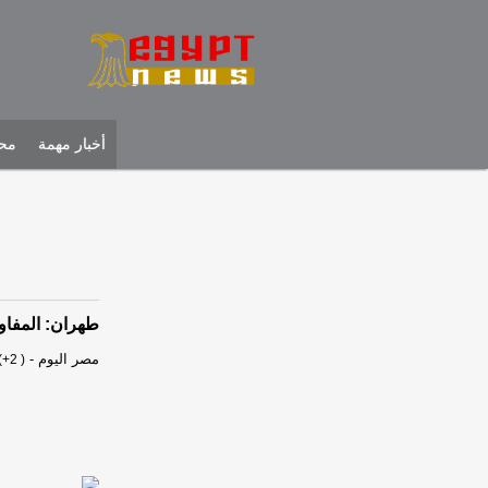
أخبار مهمة
محل
طهران: المفاو
مصر اليوم
-
(+2 )