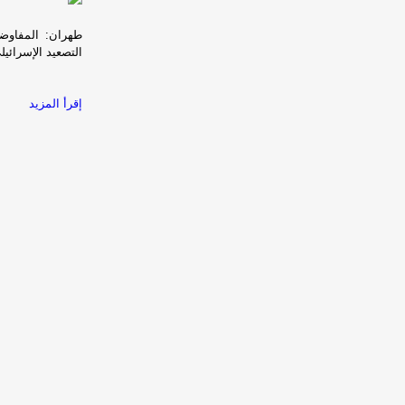
طهران: المفاوض
التصعيد الإسرائيلى
إقرأ المزيد