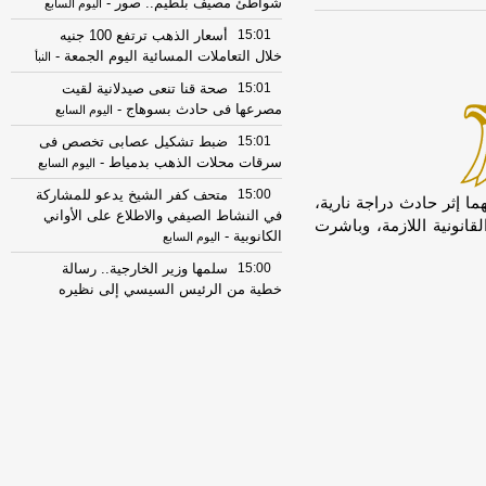
شواطئ مصيف بلطيم.. صور
-
اليوم السابع
15:01
أسعار الذهب ترتفع 100 جنيه
خلال التعاملات المسائية اليوم الجمعة
-
النبأ
15:01
صحة قنا تنعى صيدلانية لقيت
مصرعها فى حادث بسوهاج
-
اليوم السابع
15:01
ضبط تشكيل عصابى تخصص فى
سرقات محلات الذهب بدمياط
-
اليوم السابع
15:00
متحف كفر الشيخ يدعو للمشاركة
una]لقى شابين مصرعهما إثر حادث دراجة نارية،
في النشاط الصيفي والاطلاع على الأواني
قانونية اللازمة، وباشرت
الكانوبية
-
اليوم السابع
15:00
سلمها وزير الخارجية.. رسالة
خطية من الرئيس السيسي إلى نظيره
التشادي
-
موقع الدستور
14:55
حالة الطقس غدًا السبت 8 - 8 -
-
2026
النبأ
14:54
أوقاف الأقصر تستعد لعقد مقابلات
لـ80 إماما وواعظة بمسابقة بعثة حج 1448..
صور
-
اليوم السابع
14:53
صندوق مكافحة الإدمان ينفذ حملة