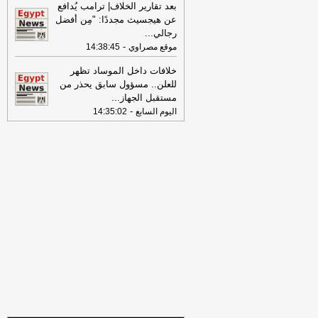
بعد تقارير الخلاف| ترامب يُدافع
حول الحماية المهنية للأطباء العاملين
عن هيجسيث مجددًا: "مِن أفضل
بالشركات
-
اليوم السابع
رجالي
...
14:28
"عبداللطيف": الاستثمار في
-
موقع مصراوي
14:38:45
التعليم السبيل الأمثل لبناء مجتمعات أكثر
استقرارًا
-
خلافات داخل الموساد تظهر
موقع الدستور
للعلن.. مسؤول سابق يحذر من
14:25
طارق العربي طرقان يعيد ذكريات
مستقبل الجهاز
...
«سبيستون» في ختام مهرجان الأوبرا
-
اليوم السابع
14:35:02
الصيفي
-
النبأ
14:23
الإعدام جزاء وفاقا.. أبرز مرافعات
النيابة العامة قبل إحالة سارة خليفة للمفتي
-
اليوم السابع