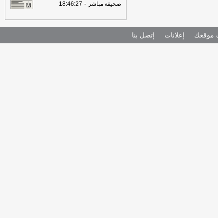
-
صحيفة مباشر
18:46:27
موقعك
إعلانات
إتصل بنا