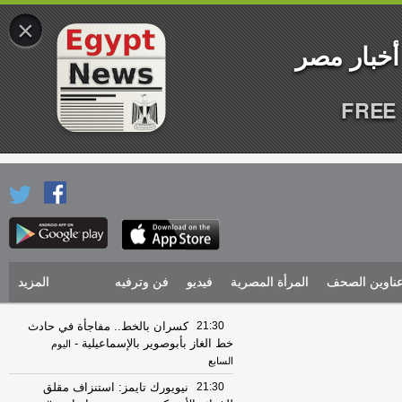
×
FREE 
ناوين الصحف
المرأة المصرية
فيديو
فن وترفيه
المزيد
21:30
كسران بالخط.. مفاجأة في حادث
خط الغاز بأبوصوير بالإسماعيلية
-
اليوم
السابع
21:30
نيويورك تايمز: استنزاف مقلق