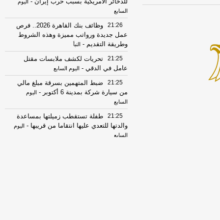
للذخائر الأمريكية بسبب حرب إيران
-
اليوم
السابع
21:26
وظائف بنك القاهرة 2026.. فرص
عمل جديدة ورواتب مميزة وهذه الشروط
وطريقة التقديم
-
النبأ
21:25
تحريات لكشف ملابسات مقتل
عامل في الدقي
-
اليوم السابع
21:25
ضبط المتهمين بسرقة مبلغ مالي
من سيارة شركة بمدينة 6 أكتوبر
-
اليوم
السابع
21:25
طفلة تستقطب زميلتها بمساعدة
والدتها للتعدي عليها انتقاما من قريبها
-
اليوم
السابع
21:20
الزمالك يخوض تدريباته علي
ملعب نادي النادي بالعاصمة الجديدة
-
النبأ
21:16
حظك اليوم برج القوس الأحد 9
أغسطس 2026.. رسالة اليوم: الطريق
الأطول قد يكون الأنسب لك
-
النبأ
21:16
حظك اليوم برج العقرب الأحد 9
أغسطس 2026.. رسالة اليوم: ما تخفيه عن