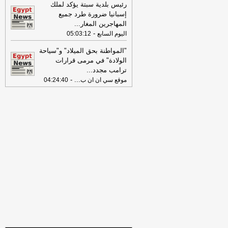
رئيس بلدية سبتة يؤكد لملك
مصراوي
إسبانيا ضرورة طرد جميع
05:41
عاجل.. ترامب يوقع أمرين
المهاجرين المغار
...
تنفيذيين يقيدان حق اكتساب الجنسية
-
اليوم السابع
05:03:12
بالولادة
-
موقع الدستور
"المواطنة بحق الميلاد" و"سياحة
05:32
هزة أرضية يشعر بها سكان
الولادة" في مرمى قرارات
العاصمة الفلبينية مانيلا
-
موقع الدستور
ترامب مجدد
...
05:30
...
-
السعودية وتركيا وباكستان تستعد
موقع سي ان ان ب
04:24:40
لتوقيع اتفاقية دفاع مشترك في الرياض
-
موقع الدستور
05:20
مواعيد مباريات اليوم الجمعة 7
أغسطس 2026.. بايرن ميونخ يواجه أستون
فيلا ولقاءات قوية في كأس رابطة
المحترفين
-
موقع الدستور
05:19
%81 من القراء يؤيدون تكثيف
حملات التوعية للمواطنين بمخاطر
الشائعات
-
اليوم السابع