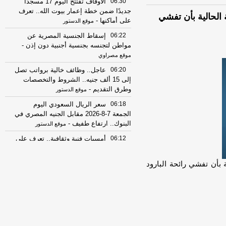
06:30
الأوقاف تفتتح اليوم 17 مسجدًا
جديدًا ضمن خطة إعمار بيوت الله.. تعرف
الحالية بأن تفشي
على أماكنها
-
موقع الدستور
06:22
إسقاط الجنسية المصرية عن
مواطن لتجنسه بجنسية أجنبية دون إذن
-
موقع مصراوي
06:20
عاجل.. وظائف خالية برواتب تصل
إلى 15 ألف جنيه.. الشروط والتخصصات
وطرق التقديم
-
موقع الدستور
06:18
سعر الريال السعودي اليوم
الجمعة 7-8-2026 مقابل الجنيه المصري في
البنوك.. ارتفاع طفيف
-
موقع الدستور
06:12
أمسيات فنية وثقافية.. تعرف على
أجندة "الدستور" الثقافية اليوم
-
موقع
الدستور
 بأن تفشي رائحة البارود
06:06
أماكن للوحدات الإلكترونية لتسهيل
تراخيص المركبات بالمحافظات
-
اليوم السابع
06:06
الإيجار التمليكي 2026.. طرح 15
ألف شقة جديدة وشروط التقديم وأماكن
الوحدات ومساحاتها
-
موقع الدستور