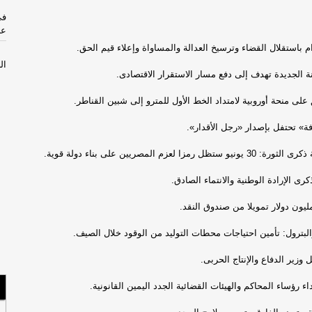
فى
عل
م باستقلال القضاء وترسيخ العدالة والمساواة وإعلاء قيم الحق.
ال
نة الجديدة تهدف إلى دفع مسار الاستقرار الاقتصادى.
لت
على منحة أوروبية لامتداد الخط الأول للمترو إلى شبين القناطر.
مح
ال
فة» تحتفل بإصدار «رجل الأقدار».
رمزا لعزم المصريين على بناء دولة قوية.
ال
كرى الإرادة الوطنية والانتماء الصادق.
ال
ال
والبترول: تأمين احتياجات محطات التوليد من الوقود خلال الصيف.
وا
وق
وزير الدفاع والإنتاج الحربى.
ال
ء رؤساء المحاكم والهيئات القضائية الجدد اليمين القانونية.
خا