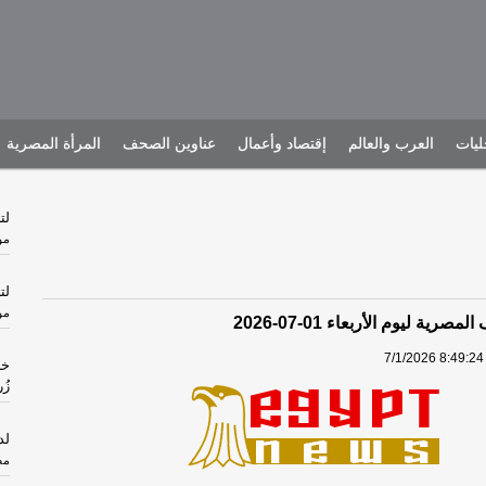
يات
العرب والعالم
إقتصاد وأعمال
عناوين الصحف
المرأة المصرية
لت
مو
لت
مو
رية ليوم الأربعاء 01-07-2026
7/1/2026 8:49:24
خر
زُ
لد
مص