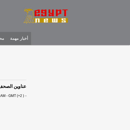
أخبار مهمة
محل
عناوين الصحف المص
-
 AM - GMT (+2 )