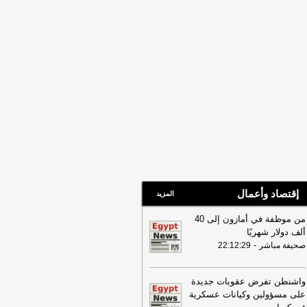
21:40
أردوغان يزور السعودية غدا
لتقي محمد بن سلمان وشهباز شريف
-
بأ
21:36
لسلامتهم.. تعرف على الفئات
مرضية المحظور سفرها لأداء حج القرعة
-
20
اليوم السابع
إقتصاد وأعمال
المزيد
من موظفة في أمازون إلى 40
ألف دولار شهريًا
-
صحيفة مباشر
22:12:29
واشنطن تفرض عقوبات جديدة
على مسؤولين وكيانات عسكرية