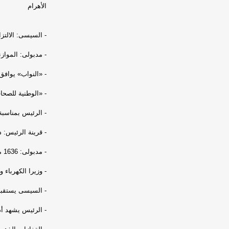
الأهرام
- السيسى: الالتزا
- مدبولى: المواز
- «النواب» يوافق 
- «الوطنية للصحا
- الرئيس بمناسبة ذكرى الثورة: 30 يونيو ستظل 
- قرينة الرئيس: ذ
- مدبولى: 1636 مليون دولار تمويلا من صندوق النقد.
- وزيرا الكهرباء 
- السيسى يستقبل 
- الرئيس يشهد أدا