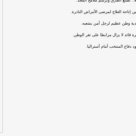
ة.. تصنع الفارق وترسم ملامح المجد.
الي
ن إتاحة العلاج لمرضى الأمراض النادرة.
بي
ية وطن عظيم لرجل آمن بشعبه.
نم
 قائد لا يزال مرابطا على ثغر الوطن.
ان
 دفاع المنتخب أمام أستراليا.
لت
و"
ال
ال
مص
ال
مص
قش
مض