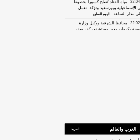
22:04
مياه القناة تُصلح كسورا بخطوط
 الإسماعيلية وبورسعيد وتؤكد: نعمل
ى مدار الساعة
-
اليوم السابع
22:02
محافظ الشرقية ووكيل وزارة
صحة يكرمان مدير مستشفى كفر صقر
ميزه
-
اليوم السابع
22:00
إنفوجراف.. أزمة إبراهيم سعيد..
طات الخلاف من الانفصال إلى ساحات
قضاء
-
اليوم السابع
21:59
بيريرا عمل بلوك لمسئول في
زمالك.. وقد يرحل في النهاية
-
النبأ
21:58
تفاصيل ورابط التقديم في برنامج
تعلم الذاتي بمبادرة «أشبال مصر
رقمية»
-
النبأ
21:55
برنامج MBA جامعة مصر للعلوم
لتكنولوجيا.. الوجهة المفضلة للتنفيذيين
يادات المؤسسات لصناعة قادة
مستقبل
-
النبأ
العرب والعالم
21:55
ضبط صانع محتوى لبثه إيحاءات
المزيد
دشة للحياء لزيادة المشاهدات.. فيديو
-