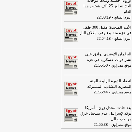
أوروبا: حصيلة وفيات موجات
وم السابع
الحرّ تتجاوز 25 ألف شخص هذا
21:54
محمود حمدان : العوضي وداوود
العام
ن عالمين مختلفين
-
صوت البلد
-
اليوم السابع
22:08:19
21:54
جيدا منصور: لا يمكن أن أقول إني
الأمم المتحدة: مقتل 300 طفل
بر وان
-
صوت البلد
في غزة منذ بدء وقف إطلاق النار
-
21:48
اليوم السابع
22:04:18
رامي محارب: "ماجنايت" تسجل
طلاقة قوية.. ونعمل على زيادة الإنتاج
لبية الطلب
-
النبأ
البرلمان الأوغندي يوافق على
21:46
"الاستعلامات" ترد على "ذا صن"
نشر قوات عسكرية في غزة
ميرور" بشأن واقعة مستشفى شرم
-
موقع مصراوي
21:55:50
شيخ
-
موقع مصراوي
21:46
معبر رفح يستقبل دفعة جديدة من
انعقاد الدورة الرابعة للجنة
جرحى الفلسطينيين للعلاج بمصر
-
موقع
المصرية التشادية المشتركة
راوي
-
موقع مصراوي
21:55:44
21:46
التضامن: معرض "ديارنا" بالساحل
شمالي يستمر حتى نهاية أغسطس
-
موقع
بعد حادث مجدل زون.. أمريكا
راوي
تؤكد لإسرائيل عدم تسجيل خرق
21:43
من حزب الل
...
إيران: دوى انفجارين فى جزيرة
-
م ناجم عن التصدى لأهداف معادية عند
موقع مصراوي
21:55:38
يق هرمز
-
اليوم السابع