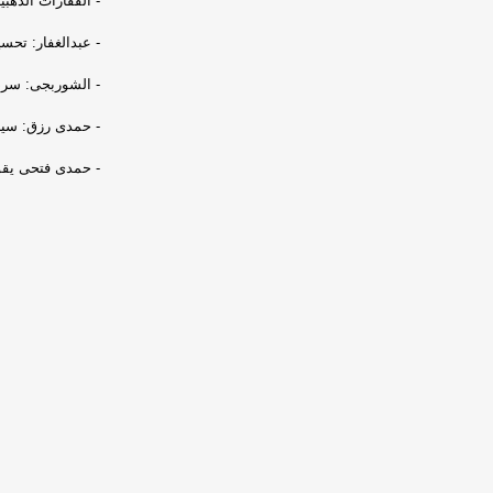
- القفازات الذهبي
- عبدالغفار: تحسي
- الشوربجى: سرد
- حمدى رزق: سيرة
- حمدى فتحى يقود