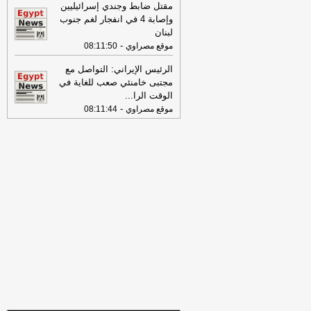
مقتل ضابط وجندي إسرائيليين
08:03
الفحص مجانًا.. "الصحة": الكشف
وإصابة 4 في انفجار لغم جنوب
المبكر عن سرطان عنق الرحم يرفع فرص
لبنان
الشفاء
-
موقع الدستور
-
موقع مصراوي
08:11:50
08:02
محافظة بورسعيد تدشن مجمع
الرئيس الإيراني: التواصل مع
العبور التجاري خلف المحكمة الجديدة ببور
مجتبى خامنئي صعب للغاية في
فؤاد
-
اليوم السابع
الوقت الرا
...
07:43
-
إحالة 14 متهمًا بينهم قاضيان
موقع مصراوي
08:11:44
سابقان إلى محكمة الجنايات في قضية
رشوة واستغلال نفوذ
-
النبأ
07:43
السجن المشدد 10 سنوات لشاب
في قضية خطف طفل وهتك عرضه
بالمعصرة
-
النبأ
07:41
من الشارع إلى قفص الاتهام..
إحالة متهم بحيازة مخدرات وسلاح ناري غير
مرخص إلى محكمة الجنايات بحلوان
-
النبأ