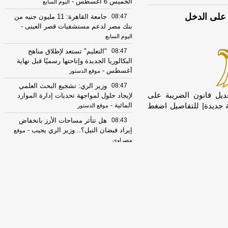
الخميس 6 أغسطس
-
اليوم السابع
 على الدخل
08:47
جامعة القاهرة: 11 مليون جنيه من
بنك مصر لدعم مستشفيات قصر العينى
-
اليوم السابع
08:47
"التعليم" تستعد لإطلاق مناهج
البكالوريا الجديدة وإتاحتها رسميًا قبل نهاية
أغسطس
-
موقع الدستور
08:47
وزير الري: تشجيع البحث العلمي
يل قانون الضريبة على
لإيجاد حلول لمواجهة تحديات إدارة الموارد
المائية
-
ة جديدة| للتفاصيل اضغط
موقع الدستور
08:43
هل تتأثر مساحات الأرز بانخفاض
إيراد فيضان النيل؟.. وزير الري يجيب
-
موقع
مصراوي
08:43
هل تتأثر مساحات الأرز بانخفاض
إيراد فيضان النيل؟.. وزير الري يجيب
-
موقع
مصراوي
08:41
التحقيقات مع منتحلة الصفة:
عاملة بمحل عطور وانتحلت صفة صحفية
-
اليوم السابع
08:35
هل أعلنت نتيجة مسابقة رقم (1)