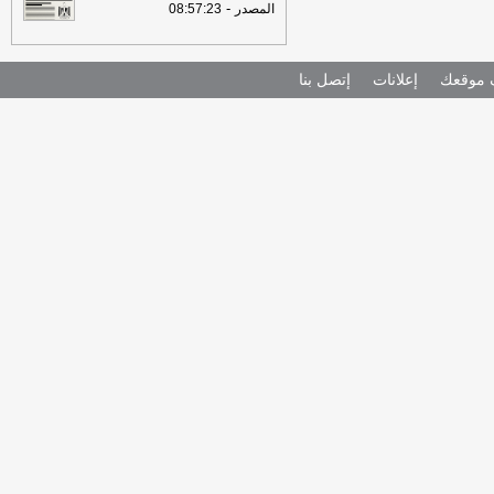
-
المصدر
08:57:23
موقعك
إعلانات
إتصل بنا