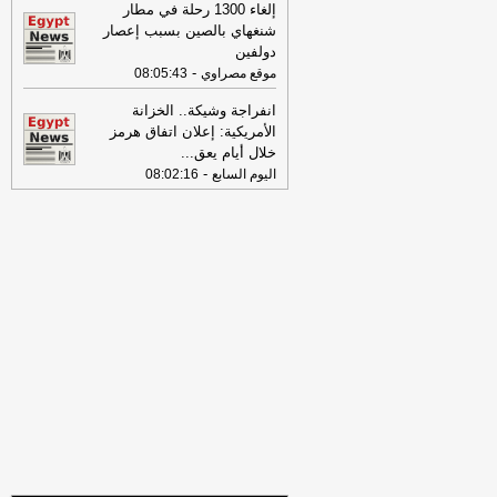
إلغاء 1300 رحلة في مطار
الدستور
شنغهاي بالصين بسبب إعصار
07:43
سعر الذهب اليوم الأحد 9
دولفين
أغسطس 2026 في محلات الصاغة بمصر
-
-
موقع مصراوي
08:05:43
موقع الدستور
انفراجة وشيكة.. الخزانة
07:41
اليوم.. "حياة كريمة" تستضيف
الأمريكية: إعلان اتفاق هرمز
قافلة ثقافية وفنية جديدة لاكتشاف مواهب
خلال أيام يعق
...
أبناء العامرية
-
موقع مصراوي
-
اليوم السابع
08:02:16
07:31
بعد 26 سنة شابو.. محمود يستعيد
حياته وأسرتة من قبضة الادمان
-
موقع
الدستور
07:11
قانون العمل الجديد.. غرامة تصل
لـ10 آلاف جنيه بسبب عقد العامل
-
موقع
مصراوي
07:03
تبرأ من أطفاله.. زوجة تلجأ للقضاء
بعد سنوات من تحمل المسؤولية وحدها
-
اليوم السابع