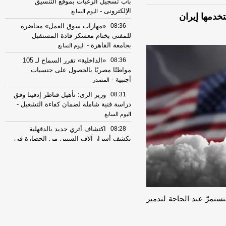
باب تسجيل الرغبات بموقع التنسيق
الإلكترونى
-
اليوم السابع
تخدمها إيران
08:36
«مهارات سوق العمل» محاضرة
للمفتى بختام معسكر قادة المستقبل
بجامعة القاهرة
-
اليوم السابع
08:36
«الداخلية» تقرر السماح لـ 105
مواطنًا مصريًا بالحصول على جنسيات
أجنبية
-
المصدر
08:31
وزير الرى: تأهيل قناطر إدفينا وفق
دراسة فنية شاملة لضمان كفاءة التشغيل
-
اليوم السابع
08:28
اكتشاف أثري جديد بالدقهلية
يكشف أسرار آلاف السنين من الحضارة في
مصر
-
موقع الدستور
08:22
​الإفتاء: "صلاة الحاجة" سنة نبوية
مستحبة لقضاء حوائج العباد
-
موقع الدستور
08:13
اختبار القوام.. بوابة قياس
التناسق البدني والطول لطلاب كلية
تستمرّ عند الحاجة لتدمير
الشرطة
-
اليوم السابع
08:13
انعدام مقومات الحياة.. سكان