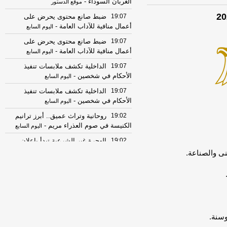
الغربان السوداء
-
موقع الدستور
19:07
ضبط صانع محتوى يحرض على
أعمال منافية للآداب العامة
-
اليوم السابع
19:07
ضبط صانع محتوى يحرض على
أعمال منافية للآداب العامة
-
اليوم السابع
19:07
الداخلية تكشف ملابسات تنفيذ
الأحكام في شخصين
-
اليوم السابع
19:07
الداخلية تكشف ملابسات تنفيذ
الأحكام في شخصين
-
اليوم السابع
19:02
روحانية وتراث عميق.. أبرز ترانيم
الكنيسة في صوم العذراء مريم
-
اليوم السابع
19:02
الهجرة غير الشرعية تبدأ بإعلان
على السوشيال ميديا.. كيف يحمي المواطن
نى والصناعة.
نفسه؟
-
اليوم السابع
19:01
حسام الغمري: «سكربت
المؤامرات» يستهدف صناعة وائل غنيم
جديد.. وأعداء مصر يراهنون على «الطابور
الخامس»
-
موقع الدستور
وسنة.
19:01
حسام الغمري: «سكربت