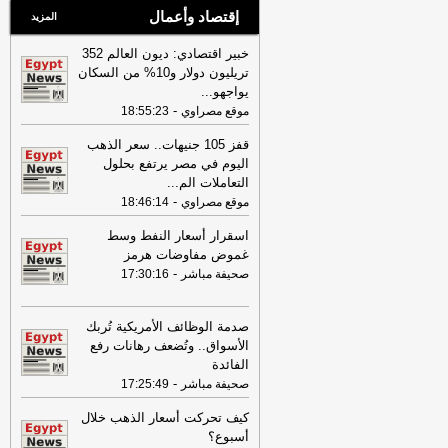
إقتصاد وأعمال
المزيد
خبير اقتصادي: ديون العالم 352
تريليون دولار و10% من السكان
يواجهو
...
-
موقع مصراوي
18:55:23
قفز 105 جنيهات.. سعر الذهب
اليوم في مصر يرتفع بحلول
التعاملات الم
...
-
موقع مصراوي
18:46:14
اسقرار أسعار النفط وسط
غموض مفاوضات هرمز
-
صحيفة مباشر
17:30:16
صدمة الوظائف الأمريكية تُربك
الأسواق.. وتُضعف رهانات رفع
الفائدة
-
صحيفة مباشر
17:25:49
كيف تحركت أسعار الذهب خلال
أسبوع؟