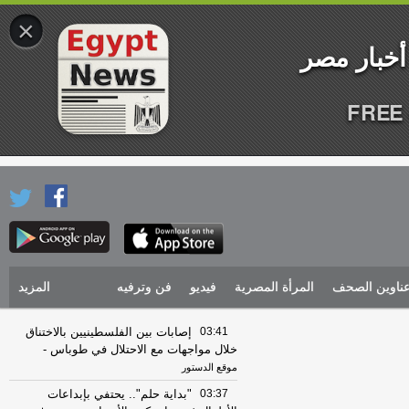
×
FREE 
ناوين الصحف
المرأة المصرية
فيديو
فن وترفيه
المزيد
03:41
إصابات بين الفلسطينيين بالاختناق
خلال مواجهات مع الاحتلال في طوباس
-
موقع الدستور
03:37
"بداية حلم".. يحتفي بإبداعات