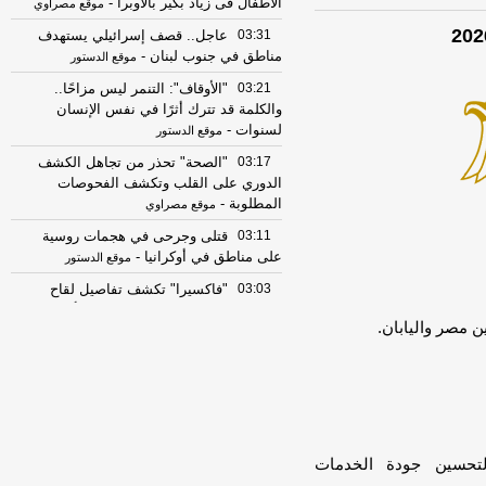
الأطفال فى زياد بكير بالأوبرا
-
موقع مصراوي
03:31
عاجل.. قصف إسرائيلي يستهدف
مناطق في جنوب لبنان
-
موقع الدستور
03:21
"الأوقاف": التنمر ليس مزاحًا..
والكلمة قد تترك أثرًا في نفس الإنسان
لسنوات
-
موقع الدستور
03:17
"الصحة" تحذر من تجاهل الكشف
الدوري على القلب وتكشف الفحوصات
المطلوبة
-
موقع مصراوي
03:11
قتلى وجرحى في هجمات روسية
على مناطق في أوكرانيا
-
موقع الدستور
03:03
"فاكسيرا" تكشف تفاصيل لقاح
الحمى الشوكية الجديد (النمط B) وأهميته
ن مصر واليابان.
للأطفال
-
اليوم السابع
03:01
مشروع «درة الحريري»
بالزقازيق.. مدينة سكنية متكاملة تستوعب
6 آلاف نسمة
-
اليوم السابع
03:01
مواعيد قطارات الصعيد 2026..
خريطة الرحلات من القاهرة وأسوان
لتحسين جودة الخدمات
والعكس اليوم
-
اليوم السابع