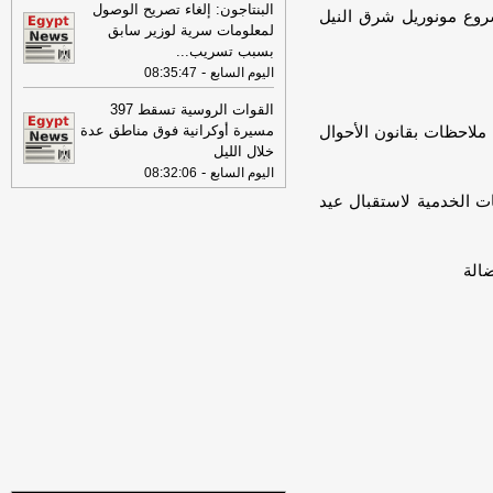
البنتاجون: إلغاء تصريح الوصول
08:39
تسجيل الرغبات مجانا.. معامل
مشروع مونوريل شرق النيل
لمعلومات سرية لوزير سابق
تنسيق الجامعات تستقبل طلاب المرحلة
بسبب تسريب
...
الأولى
-
اليوم السابع
-
اليوم السابع
08:35:47
08:39
تسجيل الرغبات مجانا.. معامل
القوات الروسية تسقط 397
تنسيق الجامعات تستقبل طلاب المرحلة
الأولى
-
مسيرة أوكرانية فوق مناطق عدة
ملاحظات بقانون الأحوال
اليوم السابع
خلال الليل
08:39
الاستماع لأقوال شهود عيان
-
اليوم السابع
08:32:06
لكشف ملابسات مقتل شاب بمنطقة
ات الخدمية لاستقبال عيد
زراعية في كرداسة
-
اليوم السابع
08:37
التضامن: إنقاذ كبار بلا مأوى فى 6
محافظات والتعامل مع 552 بلاغًا خلال شهر
ضالة
-
اليوم السابع