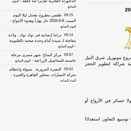
الدكتوراه الفخرية تقديرا لما حققه
-
اليوم
السابع
09:15
طقس مطروح معتدل ليلا اليوم
السبت 8-8-2026 حار نهاراً وهدوء الأمواج
-
اليوم السابع
09:14
دراما إنسانية فى توك توك.. ولادة
مفاجئة لـ سيدة أمام وحدة صحية بالقليوبية
-
اليوم السابع
09:07
مركز المناخ: شهر مسرى مرحلة
مشروع مونوريل شرق النيل
حاسمة للمحاصيل الزراعية
-
اليوم السابع
ية شراكة لتطوير الحجز
09:02
النشرة المرورية.. سيولة وانتظام
بحركة السيارات بمحاور القاهرة والجيزة
-
اليوم السابع
09:01
من الجفاف إلى الفيضانات.. كيف
تعيد ظاهرة النينيو تشكيل خريطة الزراعة
والمناخ؟
-
2.1 شرق القاهرة.. ولا خسائر في الأرواح أو
موقع الدستور
09:01
من الجفاف إلى الفيضانات.. كيف
تعيد ظاهرة النينيو تشكيل خريطة الزراعة
وسيع التعاون استعدادًا
والمناخ؟
-
موقع الدستور
09:00
السيطرة على حريق شقة سكنية