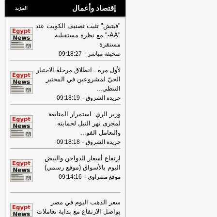
إقتصاد وأعمال
المزيد
"فيتش" تثبت تصنيف الكويت عند
"AA-" مع نظرة مستقبلية
مستقرة
-
صحيفة مباشر
09:18:27
لأول مرة.. انطلاق مرحلة الاختبار
الحيّ لمشروعين في المختبر
التنظي
...
-
جريدة الشروق
09:18:19
وزير الري: استمرار المتابعة
لمجرى نهر النيل لحمايته
والتعامل الفو
...
-
جريدة الشروق
09:18:18
ارتفاع أسعار الدواجن والبيض
اليوم بالأسواق (موقع رسمي)
-
موقع مصراوي
09:14:16
سعر الذهب اليوم في مصر
يواصل الارتفاع مع بداية تعاملات