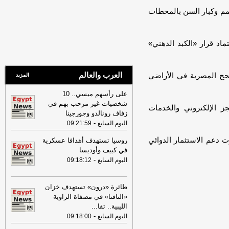
فى منطقة الدرب الأحمر
-
اليوم السابع
مم وكبار السن بالمحطات
09:00
إخماد حريق اشتعل داخل مطعم
فى حدائق أكتوبر
-
اليوم السابع
تماد قرار «الكبد الدهني»
08:59
تصفية 4 جمعيات تعاونية استهلاكية
في محافظة الجيزة
-
المصدر
08:52
قائمة الأمراض الحرجة المحظور
العرب والعالم
ت بعثة الحج المصرية في الأراضي
المزيد
على أصحابها التقديم للحج بالموسم الجديد
-
اليوم السابع
على رأسهم ميسي.. 10
شخصيات غير مرحب بهم في
08:52
القطفة الأخيرة.. شاهد مزارعو
جز الإلكتروني والخدمات
زفاف رونالدو وجورجينا
الأقصر يجمعون محصول المانجا لتوصيله
-
اليوم السابع
09:21:59
للأسواق الكبرى
-
اليوم السابع
 دعم الاستثمار الدوائي
روسيا تستهدف أهدافا عسكرية
08:51
تعديل النظام الداخلي لجمعيتين
في كييف وأوديسا
تعاونيتين في محافظة مطروح
-
المصدر
-
اليوم السابع
09:18:12
08:50
عدم الفصل من الخدمة
الحكومية.. شرط حاسم للتقديم بكلية
الشرطة
-
اليوم السابع
طائرة «درون» تستهدف خزان
«النافتا» في مصفاة الزاوية
08:44
وزير الري: لا تهاون مع أي تعديات
الليبية.. تفا
...
على نهر النيل شريان الحياة والتنمية
-
موقع
-
اليوم السابع
09:18:00
الدستور