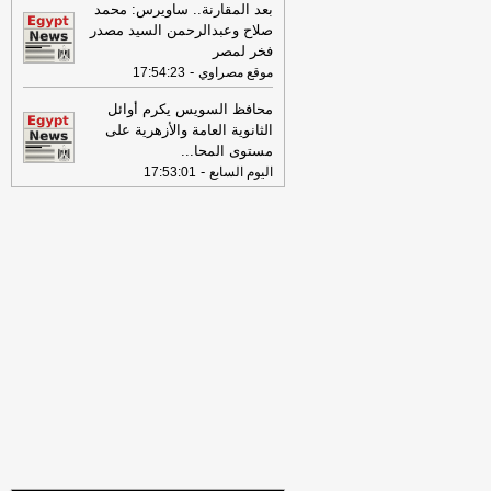
16:46
وزير الخزانة الأميركي: لن نسمح
بعد المقارنة.. ساويرس: محمد
لإيران اتخاذ التجارة العالمية رهينة أو
صلاح وعبدالرحمن السيد مصدر
استخدام الشحن الدولي لتمويل الحرس
فخر لمصر
الثوري
-
لبنانون 24
-
موقع مصراوي
17:54:23
09:31
عناوين الصحف المصرية ليوم
محافظ السويس يكرم أوائل
الأربعاء 29-07-2026
-
الثانوية العامة والأزهرية على
مستوى المحا
...
17:57
الصحة تطلق النسخة الرابعة من
-
اليوم السابع
17:53:01
حملة «100 يوم صحة» في جميع
المحافظاتس
-
اليوم السابع