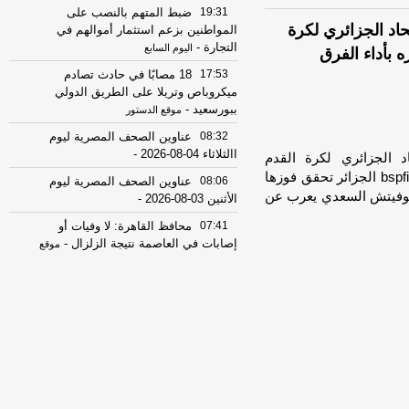
19:31
ضبط المتهم بالنصب على
حاد الجزائري لكرة
المواطنين بزعم استثمار أموالهم في
التجارة
-
اليوم السابع
بأداء الفرق
17:53
18 مصابًا في حادث تصادم
ميكروباص وتريلا على الطريق الدولي
ببورسعيد
-
موقع الدستور
08:32
عناوين الصحف المصرية ليوم
االثلاثاء 04-08-2026
-
د الجزائري لكرة القدم
بيتكوفيتش السعدي يعرب عن رضاه وفخره بأداء الفرق bspfi الجزائر تحقق فوزها
08:06
عناوين الصحف المصرية ليوم
يتكوفيتش السعدي يعرب عن
الأثنين 03-08-2026
-
07:41
محافظ القاهرة: لا وفيات أو
إصابات في العاصمة نتيجة الزلزال
-
موقع
مصراوي
22:27
الحرس الثوري الإيراني يرفض نزع
سلاح "حماس": المحاولة محكوم عليها
بالفشل
-
لبنانون 24
08:07
عناوين الصحف المصرية ليوم
الأحد 02-08-2026
-
07:24
عناوين الصحف المصرية ليوم