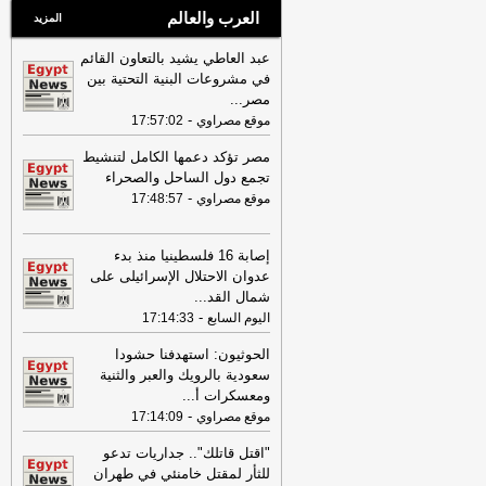
العرب والعالم
المزيد
عبد العاطي يشيد بالتعاون القائم
في مشروعات البنية التحتية بين
مصر
...
-
موقع مصراوي
17:57:02
مصر تؤكد دعمها الكامل لتنشيط
تجمع دول الساحل والصحراء
-
موقع مصراوي
17:48:57
إصابة 16 فلسطينيا منذ بدء
عدوان الاحتلال الإسرائيلى على
شمال القد
...
-
اليوم السابع
17:14:33
الحوثيون: استهدفنا حشودا
سعودية بالرويك والعبر والثنية
ومعسكرات أ
...
-
موقع مصراوي
17:14:09
"اقتل قاتلك".. جداريات تدعو
للثأر لمقتل خامنئي في طهران