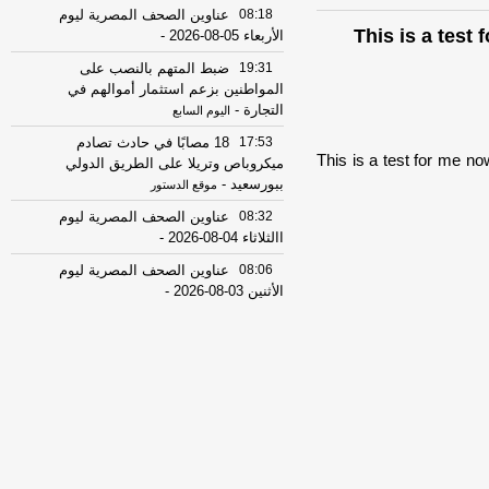
08:18
عناوين الصحف المصرية ليوم
This is a test
الأربعاء 05-08-2026
-
19:31
ضبط المتهم بالنصب على
المواطنين بزعم استثمار أموالهم في
التجارة
-
اليوم السابع
17:53
18 مصابًا في حادث تصادم
This is a test for me n
ميكروباص وتريلا على الطريق الدولي
ببورسعيد
-
موقع الدستور
08:32
عناوين الصحف المصرية ليوم
االثلاثاء 04-08-2026
-
08:06
عناوين الصحف المصرية ليوم
الأثنين 03-08-2026
-
07:41
محافظ القاهرة: لا وفيات أو
إصابات في العاصمة نتيجة الزلزال
-
موقع
مصراوي
22:27
الحرس الثوري الإيراني يرفض نزع
سلاح "حماس": المحاولة محكوم عليها
بالفشل
-
لبنانون 24
08:07
عناوين الصحف المصرية ليوم