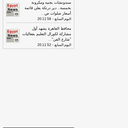
تفاصيل حملة الصحف القومية لمواجهة
سندوتشات بجنيه ومكرونة
مخاطر السوشيال ميديا
-
موقع مصراوي
بخمسة.. دير درنكة يعلن قائمة
أسعار صلوات ص
...
16:46
وزير الخزانة الأميركي: لن نسمح
-
اليوم السابع
20:11:58
لإيران اتخاذ التجارة العالمية رهينة أو
استخدام الشحن الدولي لتمويل الحرس
محافظ القاهرة يشهد أول
الثوري
-
لبنانون 24
مشاركة لكورال التعليم بفعاليات
"شارع الفن"
...
09:31
عناوين الصحف المصرية ليوم
-
اليوم السابع
20:11:52
الأربعاء 29-07-2026
-