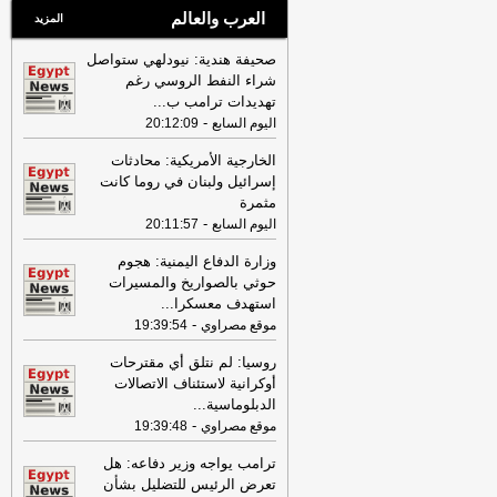
العرب والعالم
المزيد
صحيفة هندية: نيودلهي ستواصل
شراء النفط الروسي رغم
تهديدات ترامب ب
...
-
اليوم السابع
20:12:09
الخارجية الأمريكية: محادثات
إسرائيل ولبنان في روما كانت
مثمرة
-
اليوم السابع
20:11:57
وزارة الدفاع اليمنية: هجوم
حوثي بالصواريخ والمسيرات
استهدف معسكرا
...
-
موقع مصراوي
19:39:54
روسيا: لم نتلق أي مقترحات
أوكرانية لاستئناف الاتصالات
الدبلوماسية
...
-
موقع مصراوي
19:39:48
ترامب يواجه وزير دفاعه: هل
تعرض الرئيس للتضليل بشأن