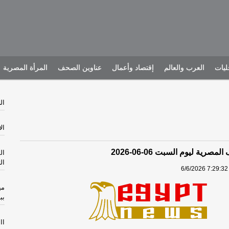
يات
العرب والعالم
إقتصاد وأعمال
عناوين الصحف
المرأة المصرية
الخم
الأرب
صرية ليوم السبت 06-06-2026
ال
ال
6/6/2026 7:29:32
مي
بب
االثل