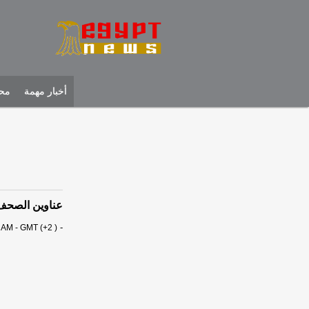
أخبار مهمة
محل
عناوين الصحف الم
-
 AM - GMT (+2 )