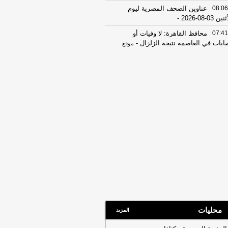
08:06
عناوين الصحف المصرية ليوم
ين 03-08-2026
-
07:41
محافظ القاهرة: لا وفيات أو
ابات في العاصمة نتيجة الزلزال
-
موقع
راوي
22:27
الحرس الثوري الإيراني يرفض نزع
اح "حماس": المحاولة محكوم عليها
لفشل
-
لبنانون 24
08:07
عناوين الصحف المصرية ليوم
 02-08-2026
-
07:24
عناوين الصحف المصرية ليوم
ت 01-08-2026
-
16:22
ترامب: ضرباتنا ضد إيران
تمرة ولن يكون أمامها سوى التراجع
-
انون 24
12:46
وفاة والد تامر حسني بعد وعكة
ية مفاجئة
-
موقع الدستور
محليات
المزيد
08:16
عناوين الصحف المصرية ليوم
عة 31-07-2026
-