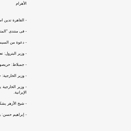
الأهرام
- القاهرة تدين اس
- فى منتدى "المت
- دعوة من السيسى
- وزير البترول: ت
- جمبلاط: حريصو
- وزير الخارجية: 
- وزير الخارجية 
الإيرانية.
- شيخ الأزهر يشك
- إبراهيم حسن: ود