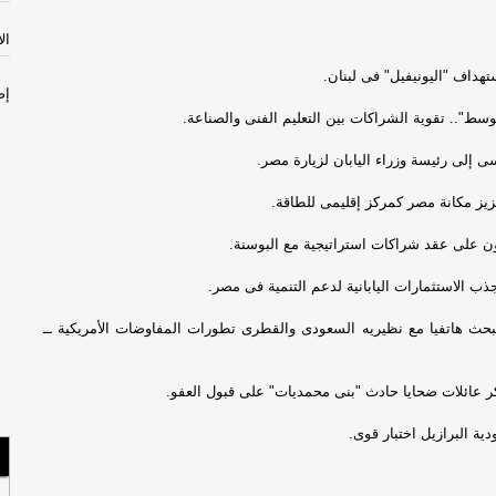
الأثن
تهداف "اليونيفيل" فى لبنان.
إص
مص
وسط".. تقوية الشراكات بين التعليم الفنى والصناعة.
 إلى رئيسة وزراء اليابان لزيارة مصر.
سل
با
عزيز مكانة مصر كمركز إقليمى للطاقة.
ن على عقد شراكات استراتيجية مع البوسنة.
الأحد
جذب الاستثمارات اليابانية لدعم التنمية فى مصر.
السب
يبحث هاتفيا مع نظيريه السعودى والقطرى تطورات المفاوضات الأمريكية ــ
مس
لبن
ر عائلات ضحايا حادث "بنى محمديات" على قبول العفو.
صح
ية البرازيل اختبار قوى.
الجم