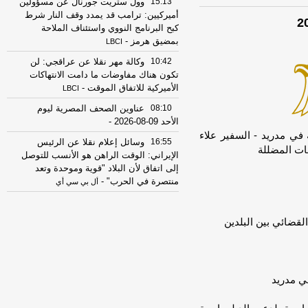
15:13
وول ستريت جورنال عن مسؤولين
أميركيين: ترامب قد يمدد وقف النار شرط
كبح البرنامج النووي واستئناف الملاحة
بمضيق هرمز
-
LBCI
10:42
وكالة مهر نقلا عن عراقجي: لن
تكون هناك مفاوضات ما دامت الانتهاكات
الأميركية للاتفاق الموقت
-
LBCI
08:10
عناوين الصحف المصرية ليوم
الأحد 09-08-2026
-
في مدريد - السفير علاء
16:55
وسائل إعلام نقلا عن الرئيس
ات المضللة
الإيراني: الوقت الراهن هو الأنسب للتوصل
إلى اتفاق لأن البلاد "قوية وموحدة وتعد
منتصرة في الحرب"
-
أل بي سي أي
16:54
فانس لفوكس نيوز: نحن في
منتصف اللعبة ونستخدم أدوات دبلوماسية
القضائي بين البلدين
واقتصادية وعسكرية للوصول لأفضل نتيجة
لشعبنا
-
أل بي سي أي
15:58
أمين مجلس الأمن القومي
الإيراني: لن يفتح مضيق هرمز إلا إذا عدلت
ي مدريد
أميركا سلوكها
-
لبنانون 24