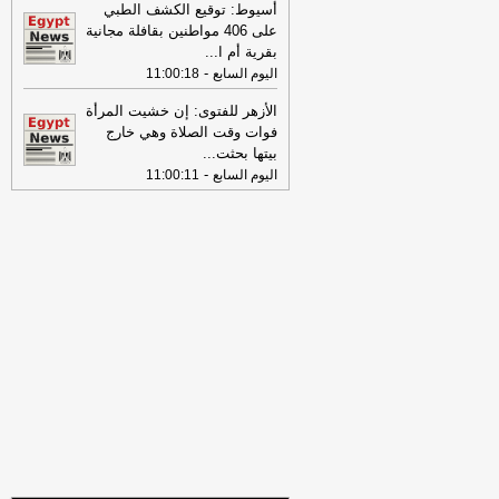
االثلاثاء 04-08-2026
-
أسيوط: توقيع الكشف الطبي
على 406 مواطنين بقافلة مجانية
08:06
عناوين الصحف المصرية ليوم
بقرية أم ا
...
الأثنين 03-08-2026
-
-
اليوم السابع
11:00:18
07:41
محافظ القاهرة: لا وفيات أو
الأزهر للفتوى: إن خشيت المرأة
إصابات في العاصمة نتيجة الزلزال
-
موقع
فوات وقت الصلاة وهي خارج
مصراوي
بيتها بحثت
...
22:27
الحرس الثوري الإيراني يرفض نزع
-
اليوم السابع
11:00:11
سلاح "حماس": المحاولة محكوم عليها
بالفشل
-
لبنانون 24
08:07
عناوين الصحف المصرية ليوم
الأحد 02-08-2026
-