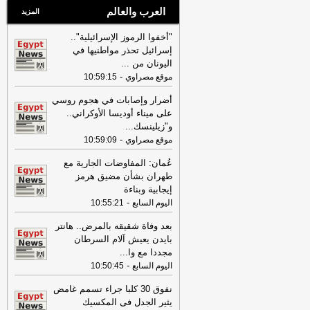
العرب والعالم
المزيد
"أخفوا الرموز الإسرائيلية"..
إسرائيل تحذر مواطنيها في
اليونان من
...
-
موقع مصراوي
10:59:15
أضرار وإصابات في هجوم روسي
على ميناء أوديسا الأوكراني..
و"زيلينسك
...
-
موقع مصراوي
10:59:09
عُمان: المفاوضات الجارية مع
طهران بشأن مضيق هرمز
إيجابية وبناءة
-
اليوم السابع
10:55:21
بعد وفاة شقيقه بالمرض.. هانتر
بايدن يعيش آلام السرطان
مجددا مع وا
...
-
اليوم السابع
10:50:45
نفوق 30 كلبا جراء تسمم غامض
يثير الجدل فى المكسيك