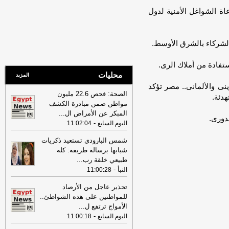
السبت 08-08-2026
-
عاة الشواغل الأمنية لدول
22:42
مصرع شخصين وإصابة ثالث في
انقلاب سيارة ربع نقل محملة بالموبيليا
بسوهاج
-
اليوم السابع
الشركاء بالشرق الأوسط.
08:15
عناوين الصحف المصرية ليوم
الجمعة 07-08-2026
-
ستفادة من أملاك الرى.
محليات
19:31
ضبط مالك ورشة بحوزته 10 كيلو
المزيد
حشيش فى أوسيم
-
ينى والألمانى.. مصر تؤكد
اليوم السابع
الصحة: فحص 22.6 مليون
هدئة.
07:59
عناوين الصحف المصرية ليوم
مواطن ضمن مبادرة الكشف
الخميس 06-08-2026
-
المبكر عن الأمراض ال
...
دورى.
-
اليوم السابع
11:02:04
08:18
عناوين الصحف المصرية ليوم
الأربعاء 05-08-2026
-
شمس البارودي تستعيد ذكريات
شبابها برسالة طريفة: كله
19:31
ضبط المتهم بالنصب على
طبيعي خلقة رب
...
المواطنين بزعم استثمار أموالهم في
-
النبأ
التجارة
-
11:00:28
اليوم السابع
17:53
18 مصابًا في حادث تصادم
تحذير عاجل من الأرصاد
ميكروباص وتريلا على الطريق الدولي
للمواطنين على هذه الشواطئ..
ببورسعيد
-
موقع الدستور
الأمواج ترتفع ل
...
-
اليوم السابع
11:00:18
08:32
عناوين الصحف المصرية ليوم