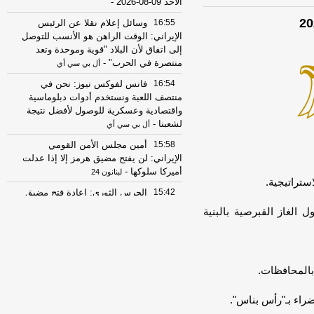
الأحد 09-08-2026
-
16:55
وسائل إعلام نقلا عن الرئيس
الإيراني: الوقت الراهن هو الأنسب للتوصل
إلى اتفاق لأن البلاد "قوية وموحدة وتعد
منتصرة في الحرب"
-
أل بي سي أي
16:54
فانس لفوكس نيوز: نحن في
منتصف اللعبة ونستخدم أدوات دبلوماسية
واقتصادية وعسكرية للوصول لأفضل نتيجة
لشعبنا
-
أل بي سي أي
15:58
أمين مجلس الأمن القومي
الإيراني: لن يفتح مضيق هرمز إلا إذا عدلت
أميركا سلوكها
-
لبنانون 24
ستراتيجية.
15:42
الحرس الثوري: إعادة فتح مضيق
هرمز لا ترتبط بمفاوضات إيران وسلطنة
الغاز القبرصية بالبنية
عُمان
-
صحيفة عاجل الإلكترونية
13:27
الرئيس الإيراني مسعود بزشكيان:
الجانب الأميركي خالف بند مضيق هرمز في
مذكرة التفاهم ونحن بدورنا رددنا عليهم
-
بالمحافظات.
الجديد
07:51
عناوين الصحف المصرية ليوم