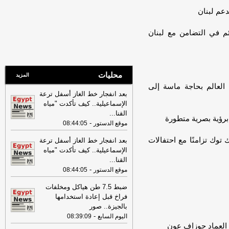
بسوهاج
-
اليوم السابع
عم لبنان
08:15
عناوين الصحف المصرية ليوم
الجمعة 07-08-2026
-
م في التضامن مع لبنان
19:31
ضبط مالك ورشة بحوزته 10 كيلو
حشيش فى أوسيم
-
اليوم السابع
07:59
عناوين الصحف المصرية ليوم
محليات
الخميس 06-08-2026
-
المزيد
: العالم بحاجة ماسة إلى
08:18
عناوين الصحف المصرية ليوم
بعد انفجار خط الغاز أسفل ترعة
الأربعاء 05-08-2026
-
الإسماعيلية.. كيف تأكدت "مياه
القنا
...
19:31
ضبط المتهم بالنصب على
برؤية بصرية متطورة
-
موقع الدستور
08:44:05
المواطنين بزعم استثمار أموالهم في
التجارة
-
اليوم السابع
توك تزامنًا مع احتفالات
بعد انفجار خط الغاز أسفل ترعة
الإسماعيلية.. كيف تأكدت "مياه
17:53
18 مصابًا في حادث تصادم
القنا
...
ميكروباص وتريلا على الطريق الدولي
-
ببورسعيد
-
موقع الدستور
08:44:05
موقع الدستور
08:32
عناوين الصحف المصرية ليوم
ضبط 7.5 طن هياكل ومخلفات
االثلاثاء 04-08-2026
-
فراخ قبل إعادة استخدامها
بالجيزة.. صور
08:06
عناوين الصحف المصرية ليوم
-
اليوم السابع
08:39:09
الأثنين 03-08-2026
-
ي العماد جوزاف عون