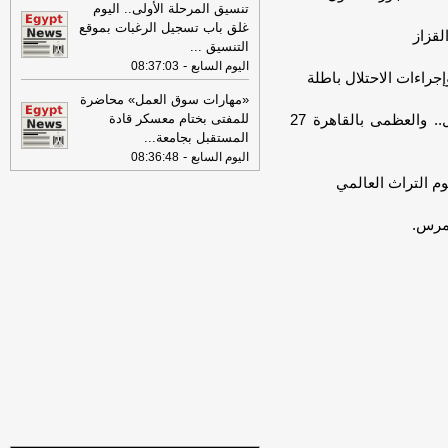
تنسيق المرحلة الأولى.. اليوم
07:41
محافظ القاهرة: لا وفيات أو
غلق باب تسجيل الرغبات بموقع
إصابات في العاصمة نتيجة الزلزال
-
موقع
لقزاز
التنسيق
...
مصراوي
-
اليوم السابع
08:37:03
جراءات الاحتلال باطلة
22:27
الحرس الثوري الإيراني يرفض نزع
«مهارات سوق العمل» محاضرة
سلاح "حماس": المحاولة محكوم عليها
بالفشل
-
للمفتى بختام معسكر قادة
- الأرصاد تُحذر من تقلبات جوية وأمطار الأحد 19 أبريل.. والعظمى بالقاهرة 27
لبنانون 24
المستقبل بجامعة
...
08:07
عناوين الصحف المصرية ليوم
-
اليوم السابع
08:36:48
الأحد 02-08-2026
-
وم التراث العالمي
07:24
عناوين الصحف المصرية ليوم
السبت 01-08-2026
-