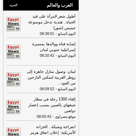
العرب والعالم
المزيد
أطول شعر لامرأة على قيد
الحياة.. هندية تدخل موسوعة
جينيس (صور)
-
اليوم السابع
08:38:01
إصابة فتاة ووالدها بمسيرة
إسرائيلية جنوبي لبنان
-
اليوم السابع
08:20:42
لبنان: وصول منازل جاهزة إلى
زوطر الغربية لتمكين النازحين
من العود
...
-
اليوم السابع
08:09:52
إلغاء 1300 رحلة في مطار
شنغهاي بالصين بسبب إعصار
دولفين
-
موقع مصراوي
08:05:43
انفراجة وشيكة.. الخزانة
الأمريكية: إعلان اتفاق هرمز