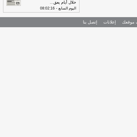
خلال أيام يعق
...
-
اليوم السابع
08:02:16
موقعك
إعلانات
إتصل بنا