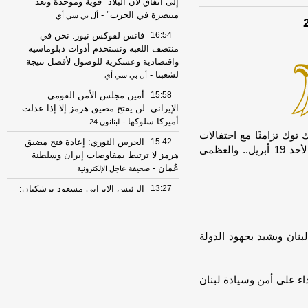
إلى اتفاق لأن البلاد "قوية وموحدة وتعد
منتصرة في الحرب"
-
أل بي سي أي
16:54
فانس لفوكس نيوز: نحن في
منتصف اللعبة ونستخدم أدوات دبلوماسية
واقتصادية وعسكرية للوصول لأفضل نتيجة
لشعبنا
-
أل بي سي أي
15:58
أمين مجلس الأمن القومي
الإيراني: لن يفتح مضيق هرمز إلا إذا عدلت
أميركا سلوكها
-
لبنانون 24
توك تزامنًا مع احتفالات
15:42
الحرس الثوري: إعادة فتح مضيق
تحرير سيناء - الأرصاد تُحذر من تقلبات جوية وأمطار الأحد 19 أبريل.. والعظمى
هرمز لا ترتبط بمفاوضات إيران وسلطنة
عُمان
-
صحيفة عاجل الإلكترونية
13:27
الرئيس الإيراني مسعود بزشكيان:
الجانب الأميركي خالف بند مضيق هرمز في
مذكرة التفاهم ونحن بدورنا رددنا عليهم
-
الجديد
نان ويشيد بجهود الدولة
07:51
عناوين الصحف المصرية ليوم
السبت 08-08-2026
-
اء على أمن وسيادة لبنان
22:42
مصرع شخصين وإصابة ثالث في
انقلاب سيارة ربع نقل محملة بالموبيليا