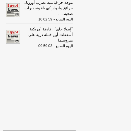
الخميس 30-07-2026
-
موجة حر قياسية تضرب أوروبا..
حرائق وانهيار كهرباء وتحذيرات
18:41
رئيس "الوطنية للصحافة" يكشف
صحية..
...
تفاصيل حملة الصحف القومية لمواجهة
-
اليوم السابع
10:02:59
مخاطر السوشيال ميديا
-
موقع مصراوي
"إينولا جاي".. قاذفة أمريكية
16:46
وزير الخزانة الأميركي: لن نسمح
أسقطت أول قنبلة ذرية على
لإيران اتخاذ التجارة العالمية رهينة أو
هيروشيما
استخدام الشحن الدولي لتمويل الحرس
-
اليوم السابع
09:59:03
الثوري
-
لبنانون 24