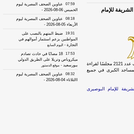
07:59
عناوين الصحف المصرية ليوم
ءة البردة الشريفة للإمام
الخميس 06-08-2026
-
08:18
عناوين الصحف المصرية ليوم
الأربعاء 05-08-2026
-
19:31
ضبط المتهم بالنصب على
المواطنين بزعم استثمار أموالهم في
التجارة
-
اليوم السابع
17:53
18 مصابًا في حادث تصادم
ميكروباص وتريلا على الطريق الدولي
[unable to retrieve full-text content]تطلق وزارة الأوقاف عدد 2121 مجلسًا لقراءة
ببورسعيد
-
موقع الدستور
المساجد الكبرى في جميع
08:32
عناوين الصحف المصرية ليوم
االثلاثاء 04-08-2026
-
ة البردة الشريفة للإمام البوصيرى
08:06
عناوين الصحف المصرية ليوم
الأثنين 03-08-2026
-
07:41
محافظ القاهرة: لا وفيات أو
إصابات في العاصمة نتيجة الزلزال
-
موقع
مصراوي
22:27
الحرس الثوري الإيراني يرفض نزع
سلاح "حماس": المحاولة محكوم عليها