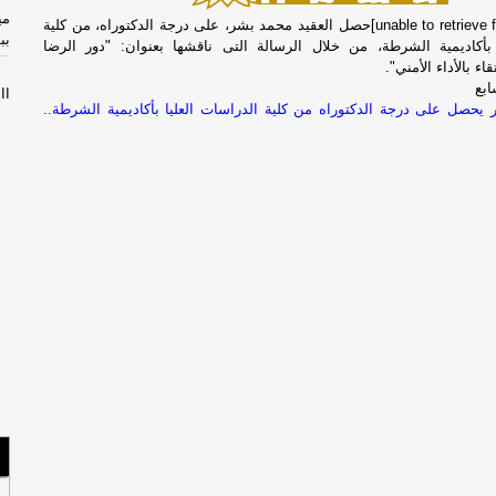
مي
[unable to retrieve full-text content]حصل العقيد محمد بشر، على درجة الدكتوراه، من كلية
بب
 بأكاديمية الشرطة، من خلال الرسالة التى ناقشها بعنوان: "دور الرضا
ء بالأداء الأمني".
ابع
االثل
 يحصل على درجة الدكتوراه من كلية الدراسات العليا بأكاديمية الشرطة..
الأثن
إص
مص
سل
با
الأحد
السب
مس
لبن