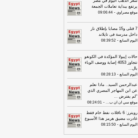
سعر الذهب اليوم في مصر
12:46
وفاة والد تامر حسني بعد وعكة
يرتفع ببداية تعاملات الجمعة
ية مفاجئة
-
موقع الدستور
-
موقع مصراوي
09:06:44
08:16
عناوين الصحف المصرية ليوم
عة 31-07-2026
-
7 قتلى و15 مصابا بإطلاق نار
داخل مدرسة فى تايلاند
19:49
السيسي: الجهات المعنية باشرت
-
اليوم السابع
08:39:52
تحقيقات للوقوف على تفاصيل الهجوم
سيّرة على ميناء دمياط
-
لبنانون 24
09:26
حالات إيبولا المؤكدة فى الكونغو
مجلس الوزراء المصري: الحريق
تتجاوز 4053 إصابة ووصف الوباء
ذي تعرضت له سفينتان في ميناء دمياط
بال
...
س ناتج عن طائرة مسيرة
-
أل بي سي أي
-
اليوم السابع
08:28:13
08:34
عناوين الصحف المصرية ليوم
يس 30-07-2026
-
عبدالرحمن السيد.. ماذا نعلم
عن ابن المهاجر المصري الذي
18:41
رئيس "الوطنية للصحافة" يكشف
"لم يفترض
...
اصيل حملة الصحف القومية لمواجهة
-
...
موقع سي ان ان ب
08:24:01
اطر السوشيال ميديا
-
موقع مصراوي
رويترز: 6 ناقلات نفط خام فقط
16:46
وزير الخزانة الأميركي: لن نسمح
غادرت مضيق هرمز هذا الأسبوع
يران اتخاذ التجارة العالمية رهينة أو
-
اليوم السابع
08:15:50
تخدام الشحن الدولي لتمويل الحرس
ثوري
-
لبنانون 24