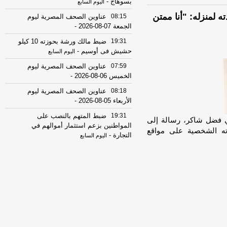
بسوهاج
-
اليوم السابع
 لمنزله: "أنا ممتن
08:15
عناوين الصحف المصرية ليوم
الجمعة 07-08-2026
-
19:31
ضبط مالك ورشة بحوزته 10 كيلو
حشيش فى أوسيم
-
اليوم السابع
07:59
عناوين الصحف المصرية ليوم
الخميس 06-08-2026
-
08:18
عناوين الصحف المصرية ليوم
الأربعاء 05-08-2026
-
19:31
ضبط المتهم بالنصب على
ني فضل شاكر، رسالة إلى
المواطنين بزعم استثمار أموالهم في
اته الشخصية على مواقع
التجارة
-
اليوم السابع
17:53
18 مصابًا في حادث تصادم
ميكروباص وتريلا على الطريق الدولي
ببورسعيد
-
موقع الدستور
08:32
عناوين الصحف المصرية ليوم
االثلاثاء 04-08-2026
-
08:06
عناوين الصحف المصرية ليوم
الأثنين 03-08-2026
-