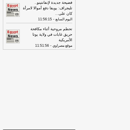
بمسيّرة على ميناء دمياط
-
لبنانون 24
فضيحة جديدة لإنفانتينو..
تليجراف: يويفا دفع أموالا لامرأة
09:26
مجلس الوزراء المصري: الحريق
كان على
...
الذي تعرضت له سفينتان في ميناء دمياط
-
اليوم السابع
11:56:15
أمس ناتج عن طائرة مسيرة
-
أل بي سي أي
تحطم مروحية أثناء مكافحة
08:34
عناوين الصحف المصرية ليوم
حريق غابات في ولاية يوتا
الخميس 30-07-2026
-
الأمريكية
-
موقع مصراوي
11:51:56