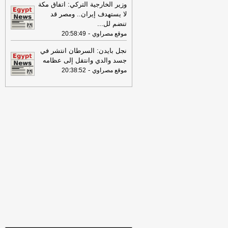
مصراوي
وزير الخارجية التركي: اتفاق مكة
لا يستهدف إيران.. ومصر قد
22:27
الحرس الثوري الإيراني يرفض نزع
تنضم لل
...
سلاح "حماس": المحاولة محكوم عليها
-
موقع مصراوي
20:58:49
بالفشل
-
لبنانون 24
08:07
نجل بايدن: السرطان انتشر في
عناوين الصحف المصرية ليوم
الأحد 02-08-2026
-
جسد والدي وانتقل إلى عظامه
-
موقع مصراوي
20:38:52
07:24
عناوين الصحف المصرية ليوم
السبت 01-08-2026
-
16:22
ترامب: ضرباتنا ضد إيران
مستمرة ولن يكون أمامها سوى التراجع
-
لبنانون 24