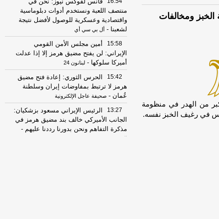
16:54
فانس لفوكس نيوز: نحن في
منتصف اللعبة ونستخدم أدوات دبلوماسية
الخبز ومخالفات
واقتصادية وعسكرية للوصول لأفضل نتيجة
لشعبنا
-
أل بي سي أي
15:58
أمين مجلس الأمن القومي
الإيراني: لن يفتح مضيق هرمز إلا إذا عدلت
أميركا سلوكها
-
لبنانون 24
15:42
الحرس الثوري: إعادة فتح مضيق
هرمز لا ترتبط بمفاوضات إيران وسلطنة
عُمان
-
صحيفة عاجل الإلكترونية
بر من الهدر في منظومة
13:27
الرئيس الإيراني مسعود بزشكيان:
ليس في رغيف الخبز نفسه.
الجانب الأميركي خالف بند مضيق هرمز في
مذكرة التفاهم ونحن بدورنا رددنا عليهم
-
الجديد
07:51
عناوين الصحف المصرية ليوم
السبت 08-08-2026
-
22:42
مصرع شخصين وإصابة ثالث في
انقلاب سيارة ربع نقل محملة بالموبيليا
بسوهاج
-
اليوم السابع
08:15
عناوين الصحف المصرية ليوم