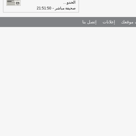
الحدو
...
-
صحيفة مباشر
21:51:50
موقعك
إعلانات
إتصل بنا