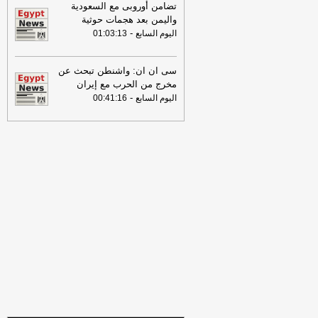
الذي تعرضت له سفينتان في ميناء دمياط
تضامن أوروبى مع السعودية
أمس ناتج عن طائرة مسيرة
-
أل بي سي أي
واليمن بعد هجمات حوثية
-
اليوم السابع
01:03:13
08:34
عناوين الصحف المصرية ليوم
الخميس 30-07-2026
-
سى ان ان: واشنطن تبحث عن
18:41
رئيس "الوطنية للصحافة" يكشف
مخرج من الحرب مع إيران
تفاصيل حملة الصحف القومية لمواجهة
-
اليوم السابع
00:41:16
مخاطر السوشيال ميديا
-
موقع مصراوي