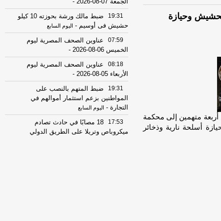
الجمعة 07-08-2026
-
ي الحشيش وحيازة
19:31
ضبط مالك ورشة بحوزته 10 كيلو
حشيش فى أوسيم
-
اليوم السابع
07:59
عناوين الصحف المصرية ليوم
الخميس 06-08-2026
-
08:18
عناوين الصحف المصرية ليوم
الأربعاء 05-08-2026
-
19:31
ضبط المتهم بالنصب على
المواطنين بزعم استثمار أموالهم في
التجارة
-
اليوم السابع
ة أربعة متهمين إلى محكمة
17:53
18 مصابًا في حادث تصادم
حيازة أسلحة نارية وذخائر
ميكروباص وتريلا على الطريق الدولي
ببورسعيد
-
موقع الدستور
08:32
عناوين الصحف المصرية ليوم
االثلاثاء 04-08-2026
-
08:06
عناوين الصحف المصرية ليوم
الأثنين 03-08-2026
-
07:41
محافظ القاهرة: لا وفيات أو
إصابات في العاصمة نتيجة الزلزال
-
موقع