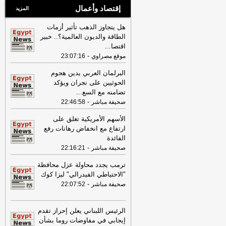
إقتصاد وأعمال
المزيد
هل يتجاوز الذهب تأثير أزمات
الطاقة والديون العالمية؟.. خبير
اقتصا
...
-
موقع مصراوي
23:07:16
البرلمان العربي يدين هجوم
الحوثيين على نجران ويؤكد
تضامنه مع السع
...
-
صحيفة مباشر
22:46:58
الأسهم الأمريكية تغلق على
ارتفاع مع انخفاض رهانات رفع
الفائدة
-
صحيفة مباشر
22:16:21
ترمب يجدد محاولة عزل محافظة
"الاحتياطي الفيدرالي" ليزا كوك
-
صحيفة مباشر
22:07:52
الرئيس اللبناني يعلن إحراز تقدم
إيجابي في مفاوضات روما بشأن