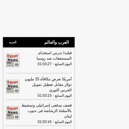
مصراوي
22:27
الحرس الثوري الإيراني يرفض نزع
سلاح "حماس": المحاولة محكوم عليها
بالفشل
-
لبنانون 24
08:07
عناوين الصحف المصرية ليوم
الأحد 02-08-2026
-
العرب والعالم
المزيد
07:24
عناوين الصحف المصرية ليوم
السبت 01-08-2026
-
فنلندا تدرس استخدام
16:22
ترامب: ضرباتنا ضد إيران
المستنقعات ضد روسيا
مستمرة ولن يكون أمامها سوى التراجع
-
-
اليوم السابع
01:03:27
لبنانون 24
12:46
وفاة والد تامر حسني بعد وعكة
أمريكا تعرض مكافأة 15 مليون
صحية مفاجئة
-
موقع الدستور
دولار مقابل تعطيل تمويل
الحرس الثورى
08:16
عناوين الصحف المصرية ليوم
-
اليوم السابع
01:03:23
الجمعة 31-07-2026
-
19:49
قصف مدفعى إسرائيلى وتمشيط
السيسي: الجهات المعنية باشرت
بالأسلحة الرشاشة فى جنوب
التحقيقات للوقوف على تفاصيل الهجوم
لبنان
بمسيّرة على ميناء دمياط
-
لبنانون 24
-
اليوم السابع
01:03:16
09:26
مجلس الوزراء المصري: الحريق