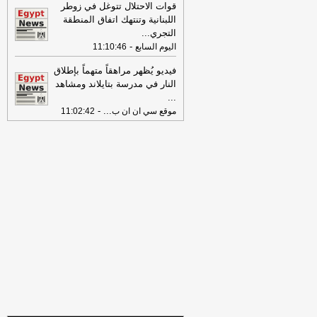
بمسيّرة على ميناء دمياط
-
لبنانون 24
قوات الاحتلال تتوغل في زوطر
اللبنانية وتنتهك اتفاق المنطقة
09:26
مجلس الوزراء المصري: الحريق
التجري
...
الذي تعرضت له سفينتان في ميناء دمياط
-
اليوم السابع
11:10:46
أمس ناتج عن طائرة مسيرة
-
أل بي سي أي
فيديو يُظهر مراهقاً متهماً بإطلاق
08:34
عناوين الصحف المصرية ليوم
النار في مدرسة بتايلاند ومشاهد
الخميس 30-07-2026
-
...
-
...
موقع سي ان ان ب
11:02:42