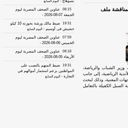
بسوهاج
-
اليوم السابع
 لمناقشة ملف
08:15
عناوين الصحف المصرية ليوم
الجمعة 07-08-2026
-
19:31
ضبط مالك ورشة بحوزته 10 كيلو
حشيش فى أوسيم
-
اليوم السابع
07:59
عناوين الصحف المصرية ليوم
الخميس 06-08-2026
-
08:18
عناوين الصحف المصرية ليوم
الأربعاء 05-08-2026
-
19:31
ضبط المتهم بالنصب على
وزير الشباب والرياضة،
المواطنين بزعم استثمار أموالهم في
أندية الرياضية، إلى جانب
التجارة
-
اليوم السابع
جهات المعنية، وذلك لبحث
17:53
18 مصابًا في حادث تصادم
 السبل الكفيلة بالتعامل
ميكروباص وتريلا على الطريق الدولي
ببورسعيد
-
موقع الدستور
08:32
عناوين الصحف المصرية ليوم
االثلاثاء 04-08-2026
-
08:06
عناوين الصحف المصرية ليوم
الأثنين 03-08-2026
-