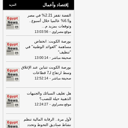
إقتصاد وأعمال
المزيد
الفضة تقفز 2.21% في مصر
و6.5% عالميا خلال أسبوع..
وتوقعات بمزيد م
...
-
موقع مصراوي
13:03:56
بورصة الكويت: انخفاض
مساهمة "العوائد الوطنية" في
"تنظيف"
-
صحيفة مباشر
13:00:14
بورصة الكويت تتباين عند الإغلاق
وسط ارتفاع لـ7 قطاعات
-
صحيفة مباشر
12:52:14
هل تغليف السبائك والجنيهات
الذهبية حيلة للنصب؟
-
موقع مصراوي
12:24:27
لأول مرة.. الرقابة المالية تنظم
نشاط صناديق التحوط وتحدد