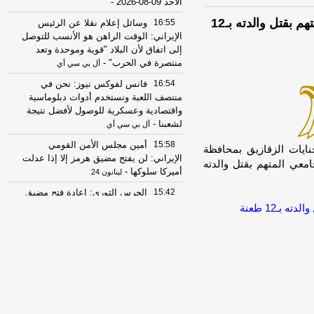
الأحد 09-08-2026
-
أنا غلطان.. مواجهة مؤثرة بين القاضي وطالب متهم بقتل والدته بـ12
16:55
وسائل إعلام نقلا عن الرئيس
الإيراني: الوقت الراهن هو الأنسب للتوصل
إلى اتفاق لأن البلاد "قوية وموحدة وتعد
منتصرة في الحرب"
-
أل بي سي أي
16:54
فانس لفوكس نيوز: نحن في
منتصف اللعبة ونستخدم أدوات دبلوماسية
واقتصادية وعسكرية للوصول لأفضل نتيجة
لشعبنا
-
أل بي سي أي
15:58
أمين مجلس الأمن القومي
unable ]شهدت محكمة جنايات الزقازيق بمحافظة
الإيراني: لن يفتح مضيق هرمز إلا إذا عدلت
معي المتهم بقتل والدته
أميركا سلوكها
-
لبنانون 24
15:42
الحرس الثوري: إعادة فتح مضيق
هرمز لا ترتبط بمفاوضات إيران وسلطنة
بـ12 طعنة
عُمان
-
صحيفة عاجل الإلكترونية
13:27
الرئيس الإيراني مسعود بزشكيان:
الجانب الأميركي خالف بند مضيق هرمز في
مذكرة التفاهم ونحن بدورنا رددنا عليهم
-
الجديد
07:51
عناوين الصحف المصرية ليوم