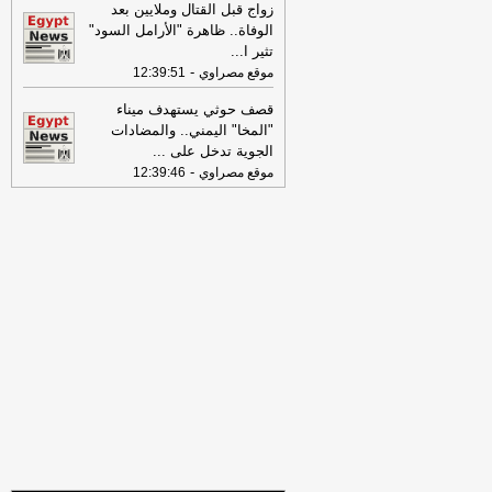
االثلاثاء 04-08-2026
-
زواج قبل القتال وملايين بعد
الوفاة.. ظاهرة "الأرامل السود"
08:06
عناوين الصحف المصرية ليوم
تثير ا
...
الأثنين 03-08-2026
-
-
موقع مصراوي
12:39:51
07:41
محافظ القاهرة: لا وفيات أو
قصف حوثي يستهدف ميناء
إصابات في العاصمة نتيجة الزلزال
-
موقع
"المخا" اليمني.. والمضادات
مصراوي
الجوية تدخل على
...
22:27
الحرس الثوري الإيراني يرفض نزع
-
موقع مصراوي
12:39:46
سلاح "حماس": المحاولة محكوم عليها
بالفشل
-
لبنانون 24
08:07
عناوين الصحف المصرية ليوم
الأحد 02-08-2026
-