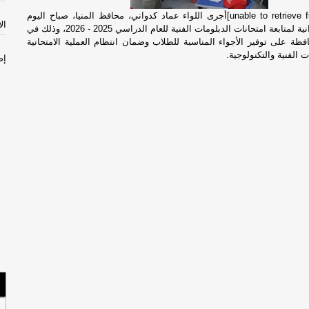
أجرى اللواء عماد كدواني، محافظ المنيا، صباح اليوم
الأثن
الإثنين، جولة ميدانية لمتابعة امتحانات الدبلومات الفنية للعام الدراسي 2025 - 2026، وذلك في
ة على توفير الأجواء المناسبة للطلاب وضمان انتظام العملية الامتحانية
الفنية والتكنولوجية.
إص
مص
سل
با
الأحد
السب
مس
لبن
صح
الجم