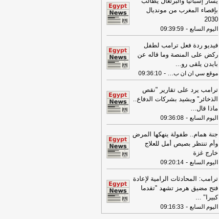
يسار إسبانيا والبرتغال يطالب
19:49
السيسي: الجهات المعنية باشرت
بإقصاء المغرب من مونديال
تحقيقات للوقوف على تفاصيل الهجوم
2030
سيّرة على ميناء دمياط
-
لبنانون 24
-
اليوم السابع
09:39:59
09:26
مجلس الوزراء المصري: الحريق
فيديو ردة فعل ترامب لطفل
ذي تعرضت له سفينتان في ميناء دمياط
ركض على المنصة وما قاله عن
س ناتج عن طائرة مسيرة
-
أل بي سي أي
بايدن يلقى رو
...
-
...
موقع سي ان ان ب
09:36:10
08:34
عناوين الصحف المصرية ليوم
يس 30-07-2026
-
ترامب يرد على تقارير "نقص
18:41
الذخائر" ويشيد بشركات الدفاع..
رئيس "الوطنية للصحافة" يكشف
ماذا قال
...
اصيل حملة الصحف القومية لمواجهة
-
اطر السوشيال ميديا
-
اليوم السابع
09:36:08
موقع مصراوي
16:46
وزير الخزانة الأميركي: لن نسمح
جنة همام.. طفولة ينهكها المرض
يران اتخاذ التجارة العالمية رهينة أو
وأم تنتظر بصيص أمل للعلاج
تخدام الشحن الدولي لتمويل الحرس
خارج غزة
ثوري
-
لبنانون 24
-
اليوم السابع
09:20:14
09:31
عناوين الصحف المصرية ليوم
ترامب: المحادثات الرامية لإعادة
عاء 29-07-2026
-
فتح مضيق هرمز تشهد "تقدما
كبيرا"
...
17:57
الصحة تطلق النسخة الرابعة من
-
اليوم السابع
09:16:33
حملة «100 يوم صحة» في جميع
محافظاتس
-
اليوم السابع