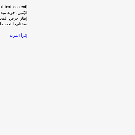
[unable to retrieve full-text content]
إطار حرص المحافظ
بمختلف التخصصات 
إقرأ المزيد