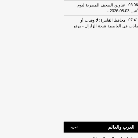
08:06
عناوين الصحف المصرية ليوم
ين 03-08-2026
-
07:41
محافظ القاهرة: لا وفيات أو
ابات في العاصمة نتيجة الزلزال
-
موقع
راوي
22:27
الحرس الثوري الإيراني يرفض نزع
اح "حماس": المحاولة محكوم عليها
لفشل
-
لبنانون 24
08:07
عناوين الصحف المصرية ليوم
 02-08-2026
-
07:24
عناوين الصحف المصرية ليوم
ت 01-08-2026
-
16:22
ترامب: ضرباتنا ضد إيران
تمرة ولن يكون أمامها سوى التراجع
-
انون 24
12:46
وفاة والد تامر حسني بعد وعكة
ية مفاجئة
-
موقع الدستور
العرب والعالم
المزيد
08:16
عناوين الصحف المصرية ليوم
عة 31-07-2026
-