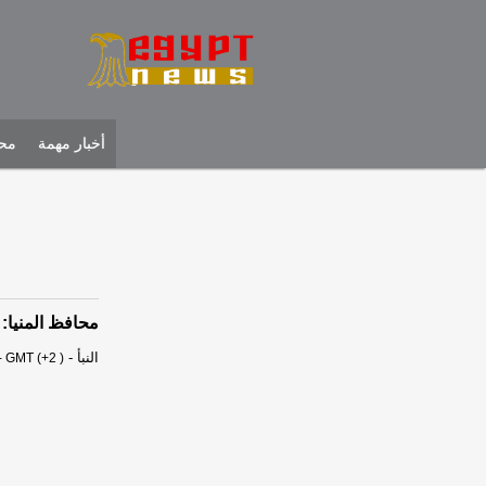
أخبار مهمة
محل
محافظ المنيا: 
النبأ
-
- GMT (+2 )