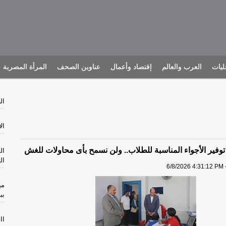
يات
العرب والعالم
إقتصاد وأعمال
عناوين الصحف
المرأة المصرية
الخم
الأرب
توفير الأجواء المناسبة للطلاب.. ولن نسمح بأى محاولات للغش
ال
ال
6/8/2026 4:31:12 PM 
مي
بب
االثل