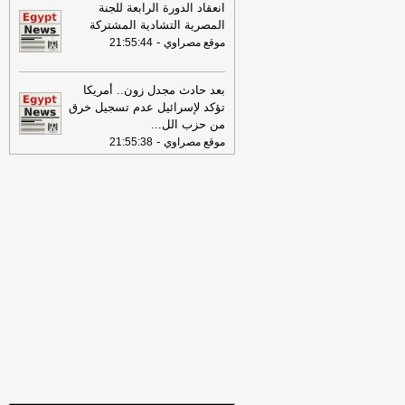
تفاصيل حملة الصحف القومية لمواجهة
انعقاد الدورة الرابعة للجنة
مخاطر السوشيال ميديا
-
موقع مصراوي
المصرية التشادية المشتركة
-
موقع مصراوي
21:55:44
16:46
وزير الخزانة الأميركي: لن نسمح
لإيران اتخاذ التجارة العالمية رهينة أو
استخدام الشحن الدولي لتمويل الحرس
بعد حادث مجدل زون.. أمريكا
الثوري
-
لبنانون 24
تؤكد لإسرائيل عدم تسجيل خرق
من حزب الل
...
09:31
عناوين الصحف المصرية ليوم
-
موقع مصراوي
21:55:38
الأربعاء 29-07-2026
-