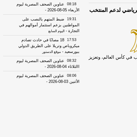
08:18
عناوين الصحف المصرية ليوم
الرياضي لدعم المنتخب
الأربعاء 05-08-2026
-
19:31
ضبط المتهم بالنصب على
المواطنين بزعم استثمار أموالهم في
التجارة
-
اليوم السابع
17:53
18 مصابًا في حادث تصادم
ميكروباص وتريلا على الطريق الدولي
ببورسعيد
-
موقع الدستور
ب في كأس العالم، وتعزيز
08:32
عناوين الصحف المصرية ليوم
االثلاثاء 04-08-2026
-
08:06
عناوين الصحف المصرية ليوم
الأثنين 03-08-2026
-
07:41
محافظ القاهرة: لا وفيات أو
إصابات في العاصمة نتيجة الزلزال
-
موقع
مصراوي
22:27
الحرس الثوري الإيراني يرفض نزع
سلاح "حماس": المحاولة محكوم عليها
بالفشل
-
لبنانون 24
08:07
عناوين الصحف المصرية ليوم