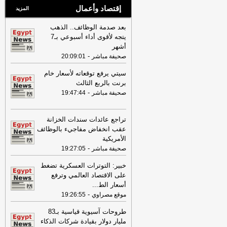
إقتصاد وأعمال
المزيد
بعد صدمة الوظائف.. الذهب
يتجه لأقوى أداء أسبوعي بـ7
أشهر
-
صحيفة مباشر
20:09:01
سيتي يرفع توقعاته لأسعار خام
برنت بالربع الثالث
-
صحيفة مباشر
19:47:44
تراجع عائدات سندات الخزانة
عقب انخفاض مفاجيء بالوظائف
الأمريكية
-
صحيفة مباشر
19:27:05
خبير: التوترات العسكرية تضغط
على الاقتصاد العالمي وترفع
أسعار الط
...
-
موقع مصراوي
19:26:55
طروحات آسيوية قياسية بـ83
مليار دولار بقيادة شركات الذكاء