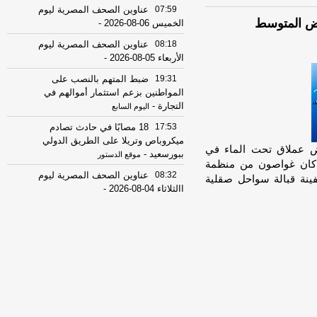
07:59
عناوين الصحف المصرية ليوم
يض المتوسط
الخميس 06-08-2026
-
08:18
عناوين الصحف المصرية ليوم
الأربعاء 05-08-2026
-
19:31
ضبط المتهم بالنصب على
المواطنين بزعم استثمار أموالهم في
التجارة
-
اليوم السابع
17:53
18 مصابًا في حادث تصادم
ميكروباص وتريلا على الطريق الدولي
 عملاق تحت الماء في
ببورسعيد
-
موقع الدستور
ث كان غواصون من منظمة
08:32
عناوين الصحف المصرية ليوم
ينة قبالة سواحل صقلية
االثلاثاء 04-08-2026
-
08:06
عناوين الصحف المصرية ليوم
الأثنين 03-08-2026
-
07:41
محافظ القاهرة: لا وفيات أو
إصابات في العاصمة نتيجة الزلزال
-
موقع
مصراوي
22:27
الحرس الثوري الإيراني يرفض نزع
سلاح "حماس": المحاولة محكوم عليها