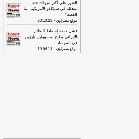
الخميس 30-07-2026
-
العثور على أكثر من 50 جثة
متحللة في شيكاغو الأمريكية.. ما
18:41
رئيس "الوطنية للصحافة" يكشف
القصة؟
تفاصيل حملة الصحف القومية لمواجهة
-
موقع مصراوي
20:13:28
مخاطر السوشيال ميديا
-
موقع مصراوي
فشل خطة إسقاط النظام
16:46
وزير الخزانة الأميركي: لن نسمح
الإيراني يُطيح بمسؤولين بارزين
لإيران اتخاذ التجارة العالمية رهينة أو
في الموساد
استخدام الشحن الدولي لتمويل الحرس
-
موقع مصراوي
19:54:11
الثوري
-
لبنانون 24