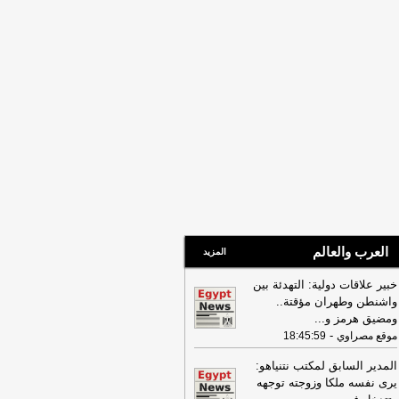
16:22
ترامب: ضرباتنا ضد إيران
تمرة ولن يكون أمامها سوى التراجع
-
انون 24
العرب والعالم
المزيد
خبير علاقات دولية: التهدئة بين
واشنطن وطهران مؤقتة..
ومضيق هرمز و
...
-
موقع مصراوي
18:45:59
المدير السابق لمكتب نتنياهو:
يرى نفسه ملكا وزوجته توجهه