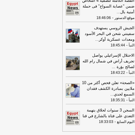
القصة الكاملة لتصفية 4 أشخاص
مواطنين بزعم استثمار أموالهم في
ضمن "عصابة السواح" فى حملة
تجارة
-
اليوم السابع
أمنية بال
...
-
موقع الدستور
18:46:06
17:53
18 مصابًا في حادث تصادم
كروباص وتريلا على الطريق الدولي
الجيش الروسي يستهدف
ورسعيد
-
موقع الدستور
سفينتي شحن في البحر الأسود
ومعدات عسكرية أوكر
...
08:32
عناوين الصحف المصرية ليوم
-
النبأ
اثاء 04-08-2026
18:45:44
-
08:06
عناوين الصحف المصرية ليوم
الاحتلال الإسرائيلي يواصل
ين 03-08-2026
-
تجريف أراض في شمال رام الله
لصالح بؤرة
...
07:41
محافظ القاهرة: لا وفيات أو
-
النبأ
18:43:22
ابات في العاصمة نتيجة الزلزال
-
موقع
راوي
«الصحة» تعلن فحص أكثر من 10
ملايين بمبادرة الكشف فقدان
22:27
الحرس الثوري الإيراني يرفض نزع
السمع لحدي
...
اح "حماس": المحاولة محكوم عليها
-
النبأ
18:35:31
لفشل
-
لبنانون 24
08:07
السجن 3 سنوات لحلاق بتهمة
عناوين الصحف المصرية ليوم
 02-08-2026
-
التعدي على فتاة بالشارع في قنا
-
اليوم السابع
18:33:03
07:24
عناوين الصحف المصرية ليوم
ت 01-08-2026
-