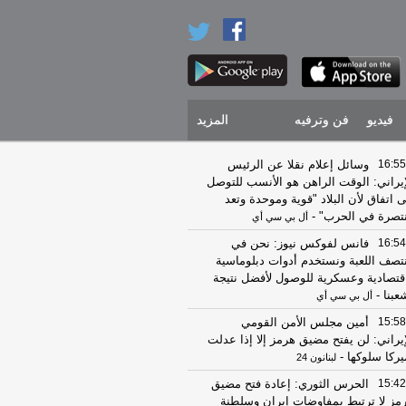
فيديو
فن وترفيه
المزيد
16:55
وسائل إعلام نقلا عن الرئيس
إيراني: الوقت الراهن هو الأنسب للتوصل
ى اتفاق لأن البلاد "قوية وموحدة وتعد
تصرة في الحرب"
-
أل بي سي أي
16:54
فانس لفوكس نيوز: نحن في
تصف اللعبة ونستخدم أدوات دبلوماسية
قتصادية وعسكرية للوصول لأفضل نتيجة
عبنا
-
أل بي سي أي
15:58
أمين مجلس الأمن القومي
إيراني: لن يفتح مضيق هرمز إلا إذا عدلت
يركا سلوكها
-
لبنانون 24
15:42
الحرس الثوري: إعادة فتح مضيق
مز لا ترتبط بمفاوضات إيران وسلطنة