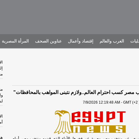
يات
العرب والعالم
إقتصاد وأعمال
عناوين الصحف
المرأة المصرية
ال
إل
من
من
مصر كسب احترام العالم..ولازم نتبنى المواهب بالمحافظات"
وا
لش
7/9/2026 12:19:48 AM - GMT (+2 
ال
أم
هر
شرى، عن منتخب مصر معربة عن فخرها بالأداء الذي قدمه منتخب مصر أمام