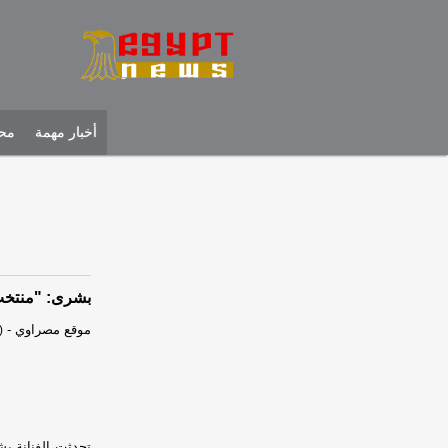
أخبار مهمة
محل
بشرى: "منتخب 
موقع مصراوي
-
)
تحدثت الفنانة ب