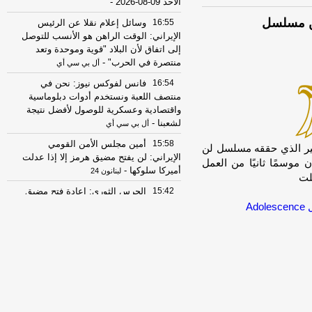
الأحد 09-08-2026
-
من مسلسل
16:55
وسائل إعلام نقلا عن الرئيس
الإيراني: الوقت الراهن هو الأنسب للتوصل
إلى اتفاق لأن البلاد "قوية وموحدة وتعد
منتصرة في الحرب"
-
أل بي سي أي
16:54
فانس لفوكس نيوز: نحن في
منتصف اللعبة ونستخدم أدوات دبلوماسية
واقتصادية وعسكرية للوصول لأفضل نتيجة
لشعبنا
-
أل بي سي أي
15:58
أمين مجلس الأمن القومي
una]يبدو أن النجاح الكبير الذي حققه مسلسل لن
الإيراني: لن يفتح مضيق هرمز إلا إذا عدلت
وسمًا ثانيًا من العمل
أميركا سلوكها
-
لبنانون 24
لت
15:42
الحرس الثوري: إعادة فتح مضيق
هرمز لا ترتبط بمفاوضات إيران وسلطنة
A
عُمان
-
صحيفة عاجل الإلكترونية
13:27
الرئيس الإيراني مسعود بزشكيان:
الجانب الأميركي خالف بند مضيق هرمز في
مذكرة التفاهم ونحن بدورنا رددنا عليهم
-
الجديد
07:51
عناوين الصحف المصرية ليوم