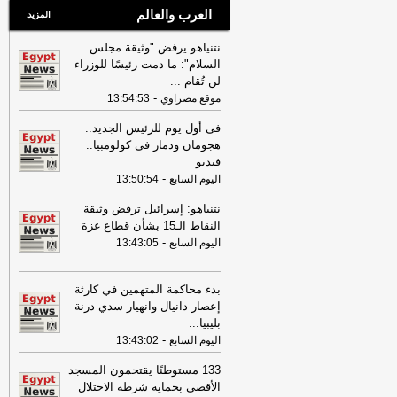
العرب والعالم
المزيد
نتنياهو يرفض "وثيقة مجلس
السلام": ما دمت رئيسًا للوزراء
لن تُقام
...
-
موقع مصراوي
13:54:53
فى أول يوم للرئيس الجديد..
هجومان ودمار فى كولومبيا..
فيديو
-
اليوم السابع
13:50:54
نتنياهو: إسرائيل ترفض وثيقة
النقاط الـ15 بشأن قطاع غزة
-
اليوم السابع
13:43:05
بدء محاكمة المتهمين في كارثة
إعصار دانيال وانهيار سدي درنة
بليبيا
...
-
اليوم السابع
13:43:02
133 مستوطنًا يقتحمون المسجد
الأقصى بحماية شرطة الاحتلال