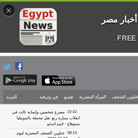
×
FREE 
ناوين الصحف
المرأة المصرية
فيديو
فن وترفيه
المزيد
22:42
مصرع شخصين وإصابة ثالث في
انقلاب سيارة ربع نقل محملة بالموبيليا
بسوهاج
-
اليوم السابع
08:15
عناوين الصحف المصرية ليوم