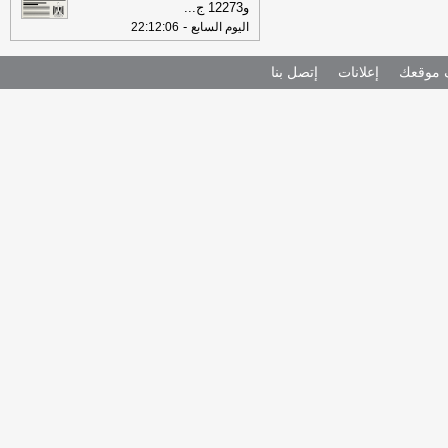
و12273 ج
...
-
اليوم السابع
22:12:06
موقعك
إعلانات
إتصل بنا