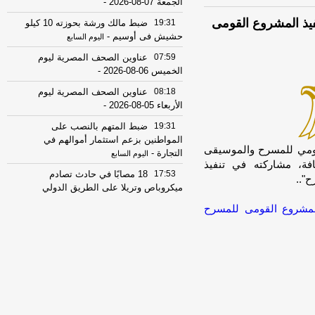
الجمعة 07-08-2026
-
يذ المشروع القومى
19:31
ضبط مالك ورشة بحوزته 10 كيلو
حشيش فى أوسيم
-
اليوم السابع
07:59
عناوين الصحف المصرية ليوم
الخميس 06-08-2026
-
08:18
عناوين الصحف المصرية ليوم
الأربعاء 05-08-2026
-
19:31
ضبط المتهم بالنصب على
المواطنين بزعم استثمار أموالهم في
unabl]يواصل المركز القومي للمسرح والموسيقى
التجارة
-
اليوم السابع
افة، مشاركته في تنفيذ
17:53
18 مصابًا في حادث تصادم
"..
ميكروباص وتريلا على الطريق الدولي
ببورسعيد
-
موقع الدستور
لمشروع القومى للمسرح
08:32
عناوين الصحف المصرية ليوم
االثلاثاء 04-08-2026
-
08:06
عناوين الصحف المصرية ليوم
الأثنين 03-08-2026
-
07:41
محافظ القاهرة: لا وفيات أو
إصابات في العاصمة نتيجة الزلزال
-
موقع