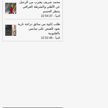
الذي تعرضت له سفينتان في ميناء دمياط
محمد شريف يقترب من الرحيل
أمس ناتج عن طائرة مسيرة
-
أل بي سي أي
عن الأهلي والشرطة العراقي
ينتظر الحسم
08:34
عناوين الصحف المصرية ليوم
-
النبأ
22:54:37
الخميس 30-07-2026
-
طلب إتاوة من سائق دراجة نارية
18:41
رئيس "الوطنية للصحافة" يكشف
يقود للقبض على سايس
تفاصيل حملة الصحف القومية لمواجهة
بالقليوبية
مخاطر السوشيال ميديا
-
موقع مصراوي
-
النبأ
22:52:46