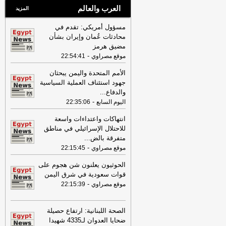
العرب والعالم
المزيد
مسؤول أمريكي: تقدم في
محادثات عُمان وإيران بشأن
مضيق هرمز
-
موقع مصراوي
22:54:41
الأمم المتحدة واليمن يبحثان
جهود استئناف العملية السياسية
والدفاع
...
-
اليوم السابع
22:35:06
انتهاكات واعتداءات واسعة
للاحتلال الإسرائيلي في مناطق
متفرقة بالض
...
-
موقع مصراوي
22:15:45
الحوثيون يعلنون شن هجوم على
قوات سعودية في شرق اليمن
-
موقع مصراوي
22:15:39
الصحة اللبنانية: ارتفاع حصيلة
ضحايا العدوان لـ4335 شهيدا