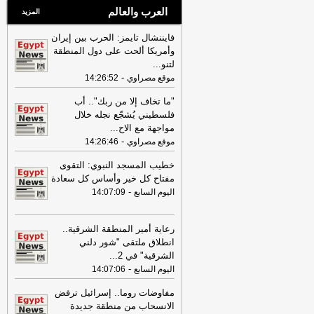
العرب والعالم
المزيد
فايننشال تايمز: الحرب بين إيران
وأمريكا ألحت على دول المنطقة
لتنو
...
-
موقع مصراوي
14:26:52
"ما تخاف إلا من ربك".. أب
فلسطيني يُشجّع نجله خلال
مواجهة مع الاح
...
-
موقع مصراوي
14:26:46
خطيب المسجد النبوي: التقوى
مفتاح كل خير وأساس كل سعادة
-
اليوم السابع
14:07:09
رعاية أمير المنطقة الشرقية..
انطلاق ملتقى "شور دلني
الشرقية" في 2
...
-
اليوم السابع
14:07:06
مفاوضات روما.. إسرائيل ترفض
الانسحاب من منطقة جديدة