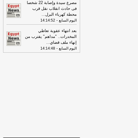
الخميس 30-07-2026
-
مصرع سيدة وإصابة 22 شخصا
فى حادث انقلاب نقل قرب
18:41
رئيس "الوطنية للصحافة" يكشف
محطة كهرباء البرل
...
تفاصيل حملة الصحف القومية لمواجهة
-
اليوم السابع
14:14:52
مخاطر السوشيال ميديا
-
موقع مصراوي
بعد انتهاء عقوبة تعاطي
16:46
وزير الخزانة الأميركي: لن نسمح
المخدرات.. "مداهم" يقترب من
لإيران اتخاذ التجارة العالمية رهينة أو
إنهاء ملف قضاي
...
استخدام الشحن الدولي لتمويل الحرس
-
اليوم السابع
14:14:48
الثوري
-
لبنانون 24