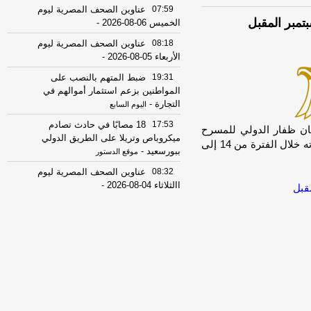
07:59
عناوين الصحف المصرية ليوم
الخميس 06-08-2026
-
08:18
عناوين الصحف المصرية ليوم
الأربعاء 05-08-2026
-
19:31
ضبط المتهم بالنصب على
المواطنين بزعم استثمار أموالهم في
التجارة
-
اليوم السابع
17:53
18 مصابًا في حادث تصادم
unable أعلنت إدارة مهرجان ظفار الدولي للمسرح
ميكروباص وتريلا على الطريق الدولي
عن الدورة الثانية من المهرجان، استعدادًا لانطلاق فعالياته خلال الفترة من 14 إلى
ببورسعيد
-
موقع الدستور
08:32
عناوين الصحف المصرية ليوم
االثلاثاء 04-08-2026
-
08:06
عناوين الصحف المصرية ليوم
الأثنين 03-08-2026
-
07:41
محافظ القاهرة: لا وفيات أو
إصابات في العاصمة نتيجة الزلزال
-
موقع
مصراوي
22:27
الحرس الثوري الإيراني يرفض نزع
سلاح "حماس": المحاولة محكوم عليها