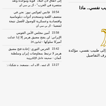
إلى اتفاق لأن البلاد "قوية وموحدة وتعد
منتصرة في الحرب"
-
أل بي سي أي
ب نفسي.. ماذا
16:54
فانس لفوكس نيوز: نحن في
منتصف اللعبة ونستخدم أدوات دبلوماسية
واقتصادية وعسكرية للوصول لأفضل نتيجة
لشعبنا
-
أل بي سي أي
15:58
أمين مجلس الأمن القومي
الإيراني: لن يفتح مضيق هرمز إلا إذا عدلت
أميركا سلوكها
-
لبنانون 24
15:42
الحرس الثوري: إعادة فتح مضيق
 إلى طبيب نفسي، مؤكدة
هرمز لا ترتبط بمفاوضات إيران وسلطنة
عرف التفاصيل
عُمان
-
صحيفة عاجل الإلكترونية
13:27
الرئيس الإيراني مسعود بزشكيان:
الجانب الأميركي خالف بند مضيق هرمز في
مذكرة التفاهم ونحن بدورنا رددنا عليهم
-
الجديد
07:51
عناوين الصحف المصرية ليوم
السبت 08-08-2026
-
22:42
مصرع شخصين وإصابة ثالث في
انقلاب سيارة ربع نقل محملة بالموبيليا