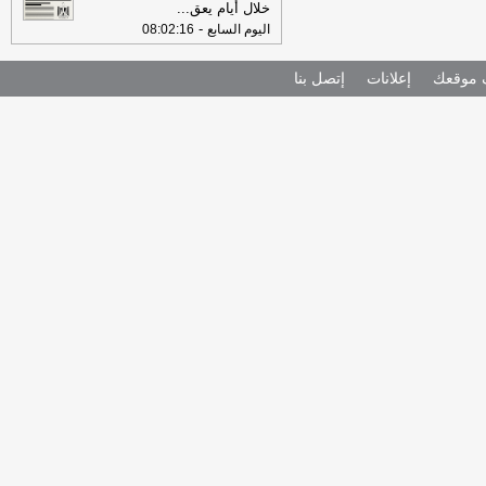
خلال أيام يعق
...
-
اليوم السابع
08:02:16
موقعك
إعلانات
إتصل بنا