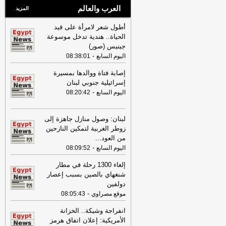
العرب والعالم
المزيد
أطول شعر لامرأة على قيد
الحياة.. هندية تدخل موسوعة
جينيس (صور)
-
اليوم السابع
08:38:01
إصابة فتاة ووالدها بمسيرة
إسرائيلية جنوبي لبنان
-
اليوم السابع
08:20:42
لبنان: وصول منازل جاهزة إلى
زوطر الغربية لتمكين النازحين
من العود
...
-
اليوم السابع
08:09:52
إلغاء 1300 رحلة في مطار
شنغهاي بالصين بسبب إعصار
دولفين
-
موقع مصراوي
08:05:43
انفراجة وشيكة.. الخزانة
الأمريكية: إعلان اتفاق هرمز