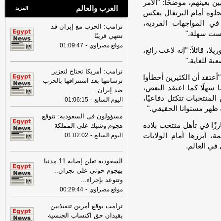
 بعينهم، موضحًا: "الأمر
العرب والعالم
المزيد
سجلوه أمام البرتغال يعكس
ي المواجهات الفردية،
ترامب: الحرب مع إيران قد
يست سهلة."
تنتهي قريبًا
-
موقع مصراوي
01:09:47
، قائلاً: "إنه لاعب رائع،
بة للغاية."
ترامب: أمريكا تحتاج لتعزيز
"أعتقد أن الكثيرين أخطأوا
ترسانتها بعد استنزافها بالحرب
 سهلًا كما اعتقد البعض،
ضد إيران
...
المنتخبات تتكتل دفاعيًا،
-
اليوم السابع
01:06:15
ة ظهر مستوانا الحقيقي."
مسؤولون فى السعودية: نتوقع
رزًا في تأهل منتخب بلاده
هجوم وشيك على المملكة
-
 أبرزها أمام الولايات
اليوم السابع
01:02:02
في العالم.
السعودية تعلن إصابة 11 مدنيا
بهجوم حوثي على نجران..
وتتوعد بإجراء
...
-
موقع مصراوي
00:29:44
ترامب يوقع أمرين تنفيذيين
يقيدان حق اكتساب الجنسية