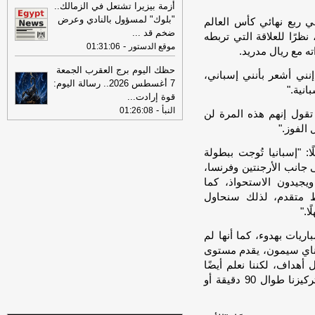
تفاصيل حملة الصحف القومية لمواجهة
أزمة بيزيرا تشتعل في الزمالك..
مخاطر السوشيال ميديا
-
موقع مصراوي
"بلوك" لمسؤول بالنادي وعرض
في ربع نهائي كأس العالم
ضخم قد
...
ظرًا للعلاقة التي تربطه
16:46
وزير الخزانة الأميركي: لن نسمح
-
موقع الدستور
01:31:06
ه مع ريال مدريد.
لإيران اتخاذ التجارة العالمية رهينة أو
استخدام الشحن الدولي لتمويل الحرس
حظك اليوم برج العقرب الجمعة
 إنني أشعر بأنني إسباني،
الثوري
-
لبنانون 24
7 أغسطس 2026.. رسالة اليوم:
نية."
قوة إرادت
...
09:31
عناوين الصحف المصرية ليوم
-
النبأ
01:26:08
الأربعاء 29-07-2026
-
 تقول إنهم هذه المرة لن
الفوز."
: "إسبانيا تُوجت ببطولة
 جانب الأرجنتين وفرنسا،
يجيدون الاستحواذ، كما
خط متقدم، لذلك سنحاول
ا."
اريات بهدوء، كما أنها لم
وناي سيمون، يقدم مستوى
 أهداف، لكننا نعلم أيضًا
أنهم يملكون دكة بدلاء قوية، لذا يجب أن نحافظ على تركيزنا طوال 90 دقيقة أو