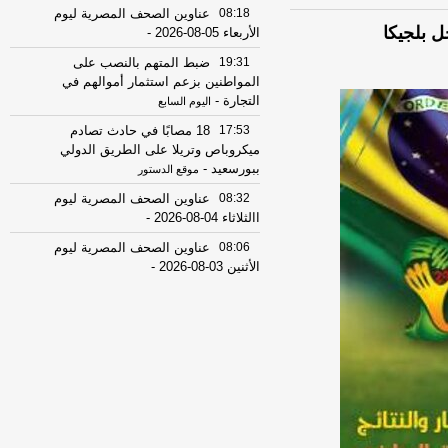
08:18
عناوين الصحف المصرية ليوم
ل بلجيكا
الأربعاء 05-08-2026
-
19:31
ضبط المتهم بالنصب على
المواطنين بزعم استثمار أموالهم في
التجارة
-
اليوم السابع
17:53
18 مصابًا في حادث تصادم
ميكروباص وتريلا على الطريق الدولي
ببورسعيد
-
موقع الدستور
08:32
عناوين الصحف المصرية ليوم
االثلاثاء 04-08-2026
-
08:06
عناوين الصحف المصرية ليوم
الأثنين 03-08-2026
-
07:41
محافظ القاهرة: لا وفيات أو
إصابات في العاصمة نتيجة الزلزال
-
موقع
مصراوي
22:27
الحرس الثوري الإيراني يرفض نزع
سلاح "حماس": المحاولة محكوم عليها
بالفشل
-
لبنانون 24
08:07
عناوين الصحف المصرية ليوم