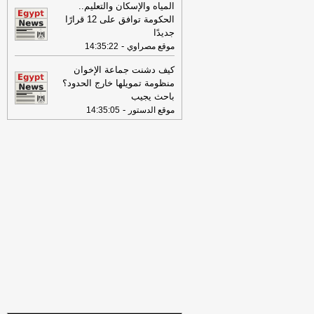
16:46
وزير الخزانة الأميركي: لن نسمح
المياه والإسكان والتعليم..
لإيران اتخاذ التجارة العالمية رهينة أو
الحكومة توافق على 12 قرارًا
استخدام الشحن الدولي لتمويل الحرس
جديدًا
الثوري
-
لبنانون 24
-
موقع مصراوي
14:35:22
09:31
عناوين الصحف المصرية ليوم
كيف دشنت جماعة الإخوان
الأربعاء 29-07-2026
-
منظومة تمويلها خارج الحدود؟
باحث يجيب
17:57
الصحة تطلق النسخة الرابعة من
-
موقع الدستور
14:35:05
حملة «100 يوم صحة» في جميع
المحافظاتس
-
اليوم السابع