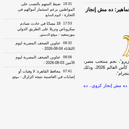
19:31
ضبط المتهم بالنصب على
ماهير: ده مش إنجاز
المواطنين بزعم استثمار أموالهم في
التجارة
-
اليوم السابع
17:53
18 مصابًا في حادث تصادم
ميكروباص وتريلا على الطريق الدولي
ببورسعيد
-
موقع الدستور
08:32
عناوين الصحف المصرية ليوم
االثلاثاء 04-08-2026
-
08:06
عناوين الصحف المصرية ليوم
unable]وجه أحمد سيد "زيزو"، نجم منتخب مصر،
الأثنين 03-08-2026
-
رسالة مؤثرة إلى الجماهير عقب توديع الفراعنة بطولة كأس العالم 2026، وذلك
07:41
محافظ القاهرة: لا وفيات أو
جرام".
إصابات في العاصمة نتيجة الزلزال
-
موقع
مصراوي
ده مش إنجاز كروي.. ده
22:27
الحرس الثوري الإيراني يرفض نزع
سلاح "حماس": المحاولة محكوم عليها
بالفشل
-
لبنانون 24
08:07
عناوين الصحف المصرية ليوم
الأحد 02-08-2026
-
07:24
عناوين الصحف المصرية ليوم