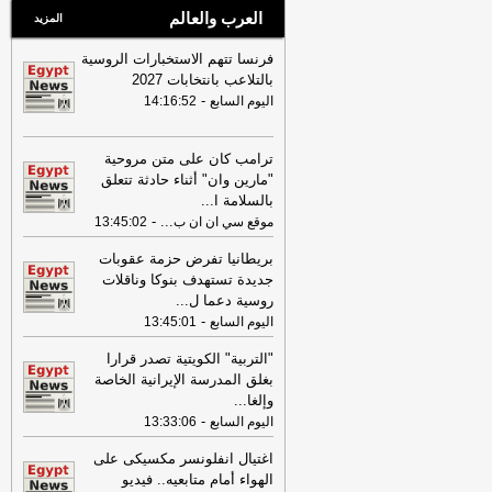
العرب والعالم
المزيد
فرنسا تتهم الاستخبارات الروسية
بالتلاعب بانتخابات 2027
-
اليوم السابع
14:16:52
ترامب كان على متن مروحية
"مارين وان" أثناء حادثة تتعلق
بالسلامة ا
...
-
...
موقع سي ان ان ب
13:45:02
بريطانيا تفرض حزمة عقوبات
جديدة تستهدف بنوكا وناقلات
روسية دعما ل
...
-
اليوم السابع
13:45:01
"التربية" الكويتية تصدر قرارا
بغلق المدرسة الإيرانية الخاصة
وإلغا
...
-
اليوم السابع
13:33:06
اغتيال انفلونسر مكسيكى على
الهواء أمام متابعيه.. فيديو