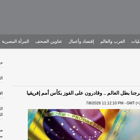
يات
العرب والعالم
إقتصاد وأعمال
عناوين الصحف
المرأة المصرية
حش
الخم
حرجنا بطل العالم .. وقادرون على الفوز بكأس أمم إفريقيا
الأرب
7/8/2026 11:12:10 PM - GMT (+2
ال
ال
مي
بب