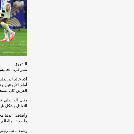
الشروق
نشر في: الخميس 9 يوليه 2026 - 12:08 ص | آخر تحديث: الخميس 9 يوليه 2026 - 
أكد خالد الدرند
الفريق كان يستحق
وقال الدرندلي ف
التعادل بشكل غي
وأضاف: "بذلنا مجهو
ما حدث، والعالم
وشدد نائب رئيس ا