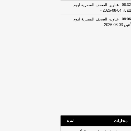
08:32
عناوين الصحف المصرية ليوم
اثاء 04-08-2026
-
08:06
عناوين الصحف المصرية ليوم
ين 03-08-2026
-
07:41
محافظ القاهرة: لا وفيات أو
ابات في العاصمة نتيجة الزلزال
-
موقع
راوي
22:27
الحرس الثوري الإيراني يرفض نزع
اح "حماس": المحاولة محكوم عليها
لفشل
-
لبنانون 24
08:07
عناوين الصحف المصرية ليوم
 02-08-2026
-
07:24
عناوين الصحف المصرية ليوم
ت 01-08-2026
-
16:22
ترامب: ضرباتنا ضد إيران
تمرة ولن يكون أمامها سوى التراجع
-
انون 24
محليات
المزيد
12:46
وفاة والد تامر حسني بعد وعكة
ية مفاجئة
-
موقع الدستور