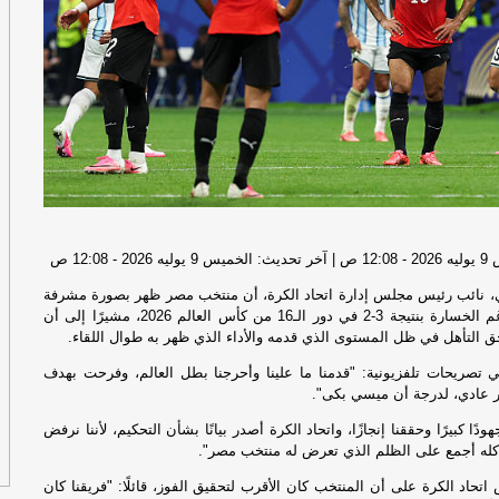
الجم
ال
بم
ال
أم
الخم
12:08 ص
لي، نائب رئيس مجلس إدارة اتحاد الكرة، أن منتخب مصر ظهر بصورة مشرفة
تف
أمام الأرجنتين رغم الخسارة بنتيجة 3-2 في دور الـ16 من كأس العالم 2026، مشيرًا إلى أن
مخ
 التأهل في ظل المستوى الذي قدمه والأداء الذي ظهر به طوال اللقاء.
ي تصريحات تلفزيونية: "قدمنا ما علينا وأحرجنا بطل العالم، وفرحت بهدف
لإ
ر عادي، لدرجة أن ميسي بكى".
اس
ال
دًا كبيرًا وحققنا إنجازًا، واتحاد الكرة أصدر بيانًا بشأن التحكيم، لأننا نرفض
 كله أجمع على الظلم الذي تعرض له منتخب مصر".
الأرب
تحاد الكرة على أن المنتخب كان الأقرب لتحقيق الفوز، قائلًا: "فريقنا كان