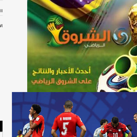
االثل
الأثن
إص
مص
سل
با
الأحد
السب
مس
لبن
صح