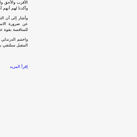
الأقرب والأحق وا
وأكدنا لهم أنهم أ
وأشار إلى أن الت
عن ضرورة الاستع
للمنافسة بقوة عل
واختتم الدرندلي 
المقبل ستلتقي ب
إقرأ المزيد