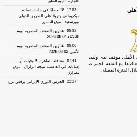
التجارة
-
اليوم السابع
هلي
17:53
18 مصابًا في حادث تصادم
ميكروباص وتريلا على الطريق الدولي
ببورسعيد
-
موقع الدستور
08:32
عناوين الصحف المصرية ليوم
االثلاثاء 04-08-2026
-
08:06
عناوين الصحف المصرية ليوم
الأثنين 03-08-2026
-
una]تترقب إدارة النادي الأهلي موقف ندى وليد،
07:41
محافظ القاهرة: لا وفيات أو
اقدها مع القلعة الحمراء،
إصابات في العاصمة نتيجة الزلزال
-
موقع
ل الفترة المقبلة.
مصراوي
22:27
الحرس الثوري الإيراني يرفض نزع
سلاح "حماس": المحاولة محكوم عليها
بالفشل
-
لبنانون 24
08:07
عناوين الصحف المصرية ليوم
الأحد 02-08-2026
-
07:24
عناوين الصحف المصرية ليوم
السبت 01-08-2026
-
16:22
ترامب: ضرباتنا ضد إيران