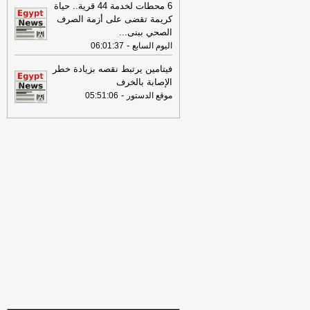
6 محطات لخدمة 44 قرية.. حياة
الثوري
-
لبنانون 24
كريمة تقضى على أزمة الصرف
09:31
عناوين الصحف المصرية ليوم
الصحي ببنى
...
الأربعاء 29-07-2026
-
-
اليوم السابع
06:01:37
17:57
الصحة تطلق النسخة الرابعة من
فيتامين يرتبط نقصه بزيادة خطر
حملة «100 يوم صحة» في جميع
الإصابة بالخرف
المحافظاتس
-
اليوم السابع
-
موقع الدستور
05:51:06
16:39
خارجية مصر: ندين بأشد العبارات
الهجمات بالمسيّرات التي استهدفت
السعودية والتي تمثل انتهاكا لأمنها
واستقرارها
-
لبنانون 24