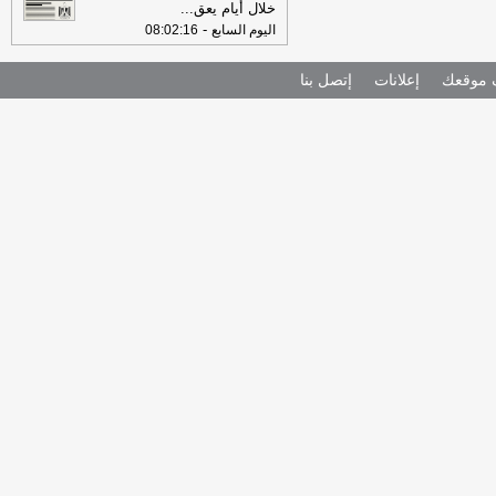
خلال أيام يعق
...
-
اليوم السابع
08:02:16
موقعك
إعلانات
إتصل بنا