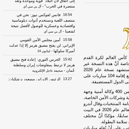
إلى اتفاق لأن البلاد "قوية وموحدة وتعد
منتصرة في الحرب"
-
أل بي سي أي
16:54
فانس لفوكس نيوز: نحن في
منتصف اللعبة ونستخدم أدوات دبلوماسية
واقتصادية وعسكرية للوصول لأفضل نتيجة
لشعبنا
-
أل بي سي أي
15:58
أمين مجلس الأمن القومي
الإيراني: لن يفتح مضيق هرمز إلا إذا عدلت
أميركا سلوكها
-
لبنانون 24
 كأس العالم لكرة القدم
15:42
الحرس الثوري: إعادة فتح مضيق
خاصة أنَّ هذه النسخة غير
هرمز لا ترتبط بمفاوضات إيران وسلطنة
مسبوقة في تاريخ المونديال، على صعيد المشاركة.وستشهد نسخة عام 2026
عُمان
-
صحيفة عاجل الإلكترونية
مشاركة 48 منتخبًا للمرَّة الأولى في تاريخ كأس العالم، مع إقامة 104 مباريات على
13:27
الرئيس الإيراني مسعود بزشكيان:
الجانب الأميركي خالف بند مضيق هرمز في
مذكرة التفاهم ونحن بدورنا رددنا عليهم
-
وبحسب المسؤولين عن التخطيط الأمني، تشارك أكثر من 400 وكالة أمنية وجهة
الجديد
ية وشركات الأمن الخاصة،
مة المنتخبات.وقال أندرو
07:51
عناوين الصحف المصرية ليوم
جولياني، المدير التنفيذي لفريق العمل الخاص بكأس العالم عام 2026 في البيت
السبت 08-08-2026
-
ابقًا، مؤكدًا أنَّ مختلف
22:42
مصرع شخصين وإصابة ثالث في
 سلامة البطولة.
انقلاب سيارة ربع نقل محملة بالموبيليا
مكسيكو سيتي، على أنْ تُقام مباريات