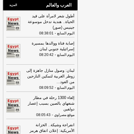
العرب والعالم
المزيد
أطول شعر لامرأة على قيد
الحياة.. هندية تدخل موسوعة
جينيس (صور)
-
اليوم السابع
08:38:01
إصابة فتاة ووالدها بمسيرة
إسرائيلية جنوبي لبنان
-
اليوم السابع
08:20:42
لبنان: وصول منازل جاهزة إلى
زوطر الغربية لتمكين النازحين
من العود
...
-
اليوم السابع
08:09:52
إلغاء 1300 رحلة في مطار
شنغهاي بالصين بسبب إعصار
دولفين
-
موقع مصراوي
08:05:43
انفراجة وشيكة.. الخزانة
الأمريكية: إعلان اتفاق هرمز