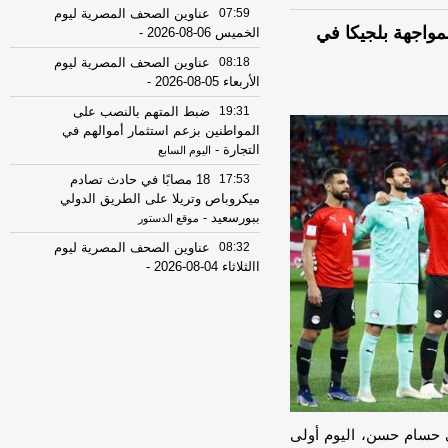
07:59
عناوين الصحف المصرية ليوم
مواجهة بلجيكا في
الخميس 06-08-2026
-
08:18
عناوين الصحف المصرية ليوم
الأربعاء 05-08-2026
-
19:31
ضبط المتهم بالنصب على
المواطنين بزعم استثمار أموالهم في
التجارة
-
اليوم السابع
17:53
18 مصابًا في حادث تصادم
ميكروباص وتريلا على الطريق الدولي
ببورسعيد
-
موقع الدستور
08:32
عناوين الصحف المصرية ليوم
االثلاثاء 04-08-2026
-
08:06
عناوين الصحف المصرية ليوم
الأثنين 03-08-2026
-
07:41
محافظ القاهرة: لا وفيات أو
إصابات في العاصمة نتيجة الزلزال
-
موقع
مصراوي
22:27
الحرس الثوري الإيراني يرفض نزع
سلاح "حماس": المحاولة محكوم عليها
ني حسام حسن، اليوم أولى