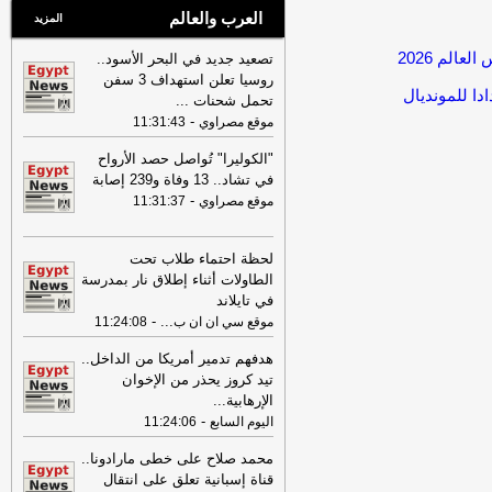
العرب والعالم
المزيد
الم 2026
تصعيد جديد في البحر الأسود..
روسيا تعلن استهداف 3 سفن
دا للمونديال
تحمل شحنات
...
-
موقع مصراوي
11:31:43
"الكوليرا" تُواصل حصد الأرواح
في تشاد.. 13 وفاة و239 إصابة
-
موقع مصراوي
11:31:37
لحظة احتماء طلاب تحت
الطاولات أثناء إطلاق نار بمدرسة
في تايلاند
-
...
موقع سي ان ان ب
11:24:08
هدفهم تدمير أمريكا من الداخل..
تيد كروز يحذر من الإخوان
الإرهابية
...
-
اليوم السابع
11:24:06
محمد صلاح على خطى مارادونا..
قناة إسبانية تعلق على انتقال