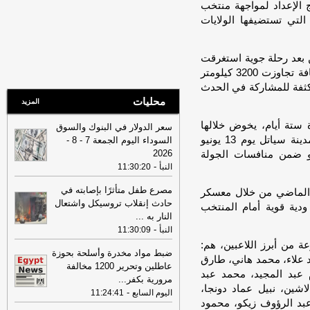
بالفشل
-
لبنانون 24
 الإعداد لمواجهة منتخب
 التي تستضيفها الولايات
08:07
عناوين الصحف المصرية ليوم
الأحد 02-08-2026
-
07:24
عناوين الصحف المصرية ليوم
 بعد رحلة جوية استغرقت
السبت 01-08-2026
-
أكثر من أربع ساعات ونصف الساعة، قطعت خلالها مسافة تجاوزت 3200 كيلومتر
مكثفة للمشاركة في الحدث
16:22
ترامب: ضرباتنا ضد إيران
محليات
المزيد
مستمرة ولن يكون أمامها سوى التراجع
-
لبنانون 24
ستة أيام، يخوض خلالها
سعر الدولار في البنوك والسوق
12:46
وفاة والد تامر حسني بعد وعكة
تدريباته على ملاعب جامعة جونزاجا، قبل التوجه إلى مدينة سياتل يوم 13 يونيو
السوداء اليوم الجمعة 7 - 8 -
صحية مفاجئة
-
موقع الدستور
2026
ادًا لمواجهة منتخب بلجيكا يوم 15 يونيو ضمن منافسات الجولة
-
النبأ
11:30:20
08:16
عناوين الصحف المصرية ليوم
الجمعة 31-07-2026
-
مصرع طفل متأثرًا بإصابته في
عداد للمونديال قد انطلقت في 30 مايو الماضي من خلال معسكر
حادث إنقلاب تروسيكل واشتعال
19:49
السيسي: الجهات المعنية باشرت
 ودية قوية أمام المنتخب
النار به
...
التحقيقات للوقوف على تفاصيل الهجوم
-
النبأ
11:30:09
بمسيّرة على ميناء دمياط
-
لبنانون 24
 من أبرز اللاعبين، هم:
09:26
ضبط مواد مخدرة وأسلحة بحوزة
مجلس الوزراء المصري: الحريق
علاء، محمد هاني، طارق
عاطلين وتحرير 1200 مخالفة
الذي تعرضت له سفينتان في ميناء دمياط
 عبد المجيد، محمد عبد
مرورية بكفر
...
أمس ناتج عن طائرة مسيرة
-
أل بي سي أي
اشين، نبيل عماد دونجا،
-
اليوم السابع
11:24:41
08:34
عناوين الصحف المصرية ليوم
بد الرؤوف زيكو، محمود