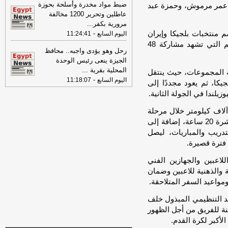
الخميس 30-07-2026
-
ضبط مواد مخدرة وأسلحة بحوزة
 عمر مرموش، وحمزة عبد
عاطلين وتحرير 1200 مخالفة
18:41
رئيس "الوطنية للصحافة" يكشف
مرورية بكفر
...
تفاصيل حملة الصحف القومية لمواجهة
منتخبات بلجيكا وإيران
-
اليوم السابع
11:24:41
مخاطر السوشيال ميديا
-
موقع مصراوي
ونيوزيلندا، في النسخة التاريخية الأولى من كأس العالم التي تشهد مشاركة 48
رحل وهو يؤدى واجبه.. محافظ
16:46
وزير الخزانة الأميركي: لن نسمح
الجيزة ينعى رئيس الوحدة
لإيران اتخاذ التجارة العالمية رهينة أو
المحلية بقرية
...
استخدام الشحن الدولي لتمويل الحرس
ة المجموعات، حيث ينتقل
-
اليوم السابع
11:18:07
الثوري
-
لبنانون 24
كا، ثم يعود مجددًا إلى
يلندا في الجولة الثانية.
ير التقديرات إلى أن بعثة المنتخب ستقطع نحو 10 آلاف كيلومتر خلال مرحلة
المجموعات فقط، فيما ستتجاوز ساعات الطيران المباشرة 20 ساعة، إضافة إلى
تدريب والمباريات، ليصل
اعبين والجهازين الفني
ة والذهنية للاعبين وضمان
واعيد السفر المتلاحقة.
د التنظيمي المبذول خلف
ة للفريق من أجل الظهور
لأكبر لكرة القدم.