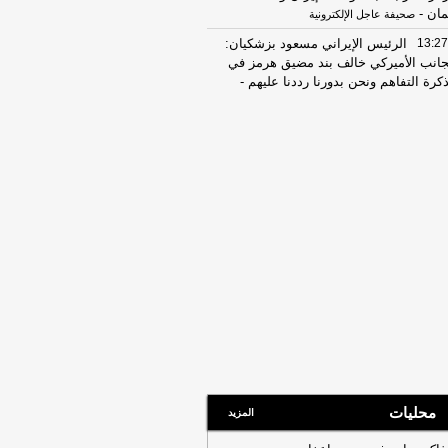
مان
-
صحيفة عاجل الإلكترونية
13:27
الرئيس الإيراني مسعود بزشكيان:
جانب الأميركي خالف بند مضيق هرمز في
كرة التفاهم ونحن بدورنا رددنا عليهم
-
جديد
07:51
عناوين الصحف المصرية ليوم
ت 08-08-2026
-
22:42
مصرع شخصين وإصابة ثالث في
قلاب سيارة ربع نقل محملة بالموبيليا
وهاج
-
اليوم السابع
08:15
عناوين الصحف المصرية ليوم
عة 07-08-2026
-
19:31
ضبط مالك ورشة بحوزته 10 كيلو
يش فى أوسيم
-
اليوم السابع
07:59
عناوين الصحف المصرية ليوم
يس 06-08-2026
-
08:18
عناوين الصحف المصرية ليوم
محليات
عاء 05-08-2026
-
المزيد
19:31
ضبط المتهم بالنصب على