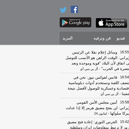
فيديو
فن وترفيه
المزيد
16:55
وسائل إعلام نقلا عن الرئيس
إيراني: الوقت الراهن هو الأنسب للتوصل
ى اتفاق لأن البلاد "قوية وموحدة وتعد
تصرة في الحرب"
-
أل بي سي أي
16:54
فانس لفوكس نيوز: نحن في
تصف اللعبة ونستخدم أدوات دبلوماسية
قتصادية وعسكرية للوصول لأفضل نتيجة
عبنا
-
أل بي سي أي
15:58
أمين مجلس الأمن القومي
إيراني: لن يفتح مضيق هرمز إلا إذا عدلت
يركا سلوكها
-
لبنانون 24
15:42
الحرس الثوري: إعادة فتح مضيق
مز لا ترتبط بمفاوضات إيران وسلطنة