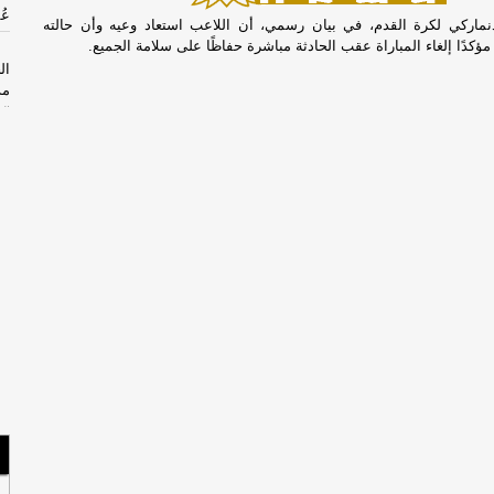
عُ
لدنماركي لكرة القدم، في بيان رسمي، أن اللاعب استعاد وعيه وأن حالته
ؤكدًا إلغاء المباراة عقب الحادثة مباشرة حفاظًا على سلامة الجميع.
ال
مذ
ال
السب
ان
بس
الجم
حش
الخم
الأرب