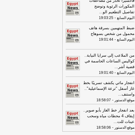
فاكسيرا تحذر من مضاعفات
مواطنين بزعم استثمار أموالهم في
المكورات الرئوية وتوضح
تجارة
-
اليوم السابع
تفاصيل التطعيم الو
...
-
اليوم السابع
19:03:25
17:53
18 مصابًا في حادث تصادم
كروباص وتريلا على الطريق الدولي
ضبط المتهمين بسرقة هاتف
ورسعيد
-
موقع الدستور
محمول من شخص بسوهاج
-
08:32
اليوم السابع
19:01:44
عناوين الصحف المصرية ليوم
اثاء 04-08-2026
-
08:06
عناوين الصحف المصرية ليوم
من الملاعب إلى سرايا النيابة..
ين 03-08-2026
-
كواليس الساعات الحاسمة في
قضية أشر
...
07:41
محافظ القاهرة: لا وفيات أو
-
اليوم السابع
19:01:40
ابات في العاصمة نتيجة الزلزال
-
موقع
راوي
انفجار مائي يكشف تسريبًا بخط
غاز أسفل "ترعة الإسماعيلية"..
22:27
الحرس الثوري الإيراني يرفض نزع
واستنف
...
اح "حماس": المحاولة محكوم عليها
-
موقع الدستور
18:58:07
لفشل
-
لبنانون 24
08:07
بعد انفجار خط الغاز بأبو صوير..
عناوين الصحف المصرية ليوم
 02-08-2026
-
إيقاف 4 محطات مياه وسحب
عينات للت
...
07:24
عناوين الصحف المصرية ليوم
-
موقع الدستور
18:58:06
ت 01-08-2026
-