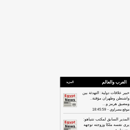
16:22
ترامب: ضرباتنا ضد إيران
تمرة ولن يكون أمامها سوى التراجع
-
انون 24
العرب والعالم
المزيد
خبير علاقات دولية: التهدئة بين
واشنطن وطهران مؤقتة..
ومضيق هرمز و
...
-
موقع مصراوي
18:45:59
المدير السابق لمكتب نتنياهو:
يرى نفسه ملكا وزوجته توجهه