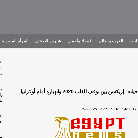
يات
العرب والعالم
إقتصاد وأعمال
عناوين الصحف
المرأة المصرية
ال
إل
من
من
مفاجأة أنقذت حياته.. إريكسن بين توقف القلب 2020 وانهياره أمام أوكرانيا
وا
لش
6/8/2026 12:25:35 PM - GMT (+2 
ال
أم
هر