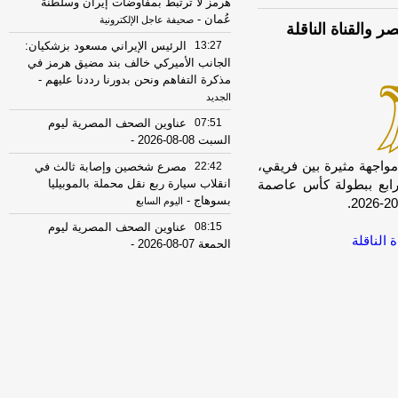
هرمز لا ترتبط بمفاوضات إيران وسلطنة
عُمان
-
صحيفة عاجل الإلكترونية
والقناة الناقلة
13:27
الرئيس الإيراني مسعود بزشكيان:
الجانب الأميركي خالف بند مضيق هرمز في
مذكرة التفاهم ونحن بدورنا رددنا عليهم
-
الجديد
07:51
عناوين الصحف المصرية ليوم
السبت 08-08-2026
-
un]تقام اليوم الاثنين، مواجهة مثيرة بين فريقي،
22:42
مصرع شخصين وإصابة ثالث في
انقلاب سيارة ربع نقل محملة بالموبيليا
لرابع ببطولة كأس عاصمة
بسوهاج
-
اليوم السابع
08:15
عناوين الصحف المصرية ليوم
الناقلة
الجمعة 07-08-2026
-
19:31
ضبط مالك ورشة بحوزته 10 كيلو
حشيش فى أوسيم
-
اليوم السابع
07:59
عناوين الصحف المصرية ليوم
الخميس 06-08-2026
-
08:18
عناوين الصحف المصرية ليوم
الأربعاء 05-08-2026
-