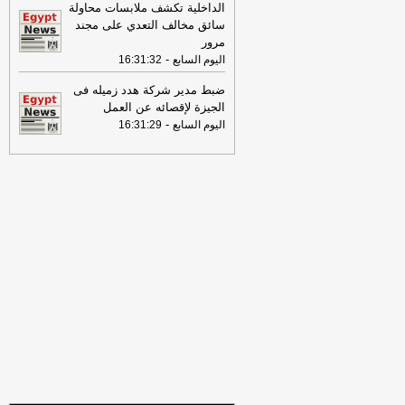
الداخلية تكشف ملابسات محاولة
16:22
ترامب: ضرباتنا ضد إيران
سائق مخالف التعدي على مجند
مستمرة ولن يكون أمامها سوى التراجع
-
مرور
لبنانون 24
-
اليوم السابع
16:31:32
12:46
وفاة والد تامر حسني بعد وعكة
ضبط مدير شركة هدد زميله فى
صحية مفاجئة
-
موقع الدستور
الجيزة لإقصائه عن العمل
-
اليوم السابع
16:31:29
08:16
عناوين الصحف المصرية ليوم
الجمعة 31-07-2026
-