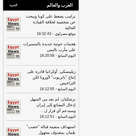
العرب والعالم
المزيد
ترامب يضغط على كوبا ويبحث
عن شخصية لخلافة القيادة
الحالية
-
موقع مصراوي
16:32:43
هجمات حوثية جديدة بالمسيرات
على مأرب باليمن
-
اليوم السابع
16:20:58
زيلينسكي: أوكرانيا قادرة على
إنتاج "باتريوت" لأوروبا لكن
التراخيص
...
-
اليوم السابع
16:12:55
بزشكيان: لم يعد من السهل
إدخال البضائع إلى إيران
وسندعم أي قرار ل
...
-
اليوم السابع
16:12:51
استهداف سفينة قبالة "خصب"
بعُمان بمقذوف مجهول