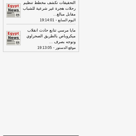
16:46
وزير الخزانة الأميركي: لن نسمح
التحقيقات تكشف مخطط تنظيم
لإيران اتخاذ التجارة العالمية رهينة أو
رحلات هجرة غير شرعية للشباب
استخدام الشحن الدولي لتمويل الحرس
مقابل مبالغ
...
الثوري
-
لبنانون 24
-
اليوم السابع
19:14:01
09:31
عناوين الصحف المصرية ليوم
مايا مرسي تتابع حادث انقلاب
الأربعاء 29-07-2026
-
ميكروباص بالطريق الصحراوي
وتوجه بصرف
...
17:57
الصحة تطلق النسخة الرابعة من
-
موقع الدستور
19:13:05
حملة «100 يوم صحة» في جميع
المحافظاتس
-
اليوم السابع