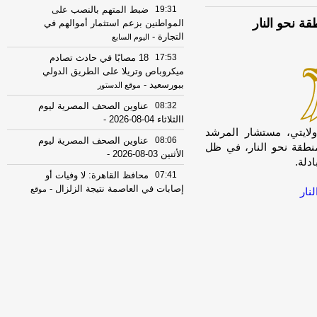
19:31
ضبط المتهم بالنصب على
ة نحو النار
المواطنين بزعم استثمار أموالهم في
التجارة
-
اليوم السابع
17:53
18 مصابًا في حادث تصادم
ميكروباص وتريلا على الطريق الدولي
ببورسعيد
-
موقع الدستور
08:32
عناوين الصحف المصرية ليوم
االثلاثاء 04-08-2026
-
unable t]حذر علي أكبر ولايتي، مستشار المرشد
08:06
عناوين الصحف المصرية ليوم
لمنطقة نحو النار، في ظل
الأثنين 03-08-2026
-
دلة.
07:41
محافظ القاهرة: لا وفيات أو
إصابات في العاصمة نتيجة الزلزال
-
موقع
نار
مصراوي
22:27
الحرس الثوري الإيراني يرفض نزع
سلاح "حماس": المحاولة محكوم عليها
بالفشل
-
لبنانون 24
08:07
عناوين الصحف المصرية ليوم
الأحد 02-08-2026
-
07:24
عناوين الصحف المصرية ليوم