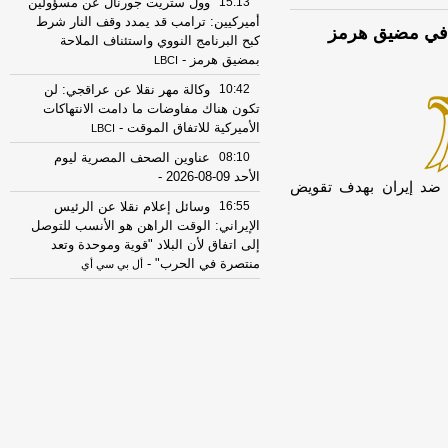
15:13
وول ستريت جورنال عن مسؤولين
أميركيين: ترامب قد يمدد وقف النار شرط
 في مضيق هرمز
كبح البرنامج النووي واستئناف الملاحة
بمضيق هرمز
-
LBCI
10:42
وكالة مهر نقلا عن عراقجي: لن
تكون هناك مفاوضات ما دامت الانتهاكات
الأميركية للاتفاق الموقت
-
LBCI
08:10
عناوين الصحف المصرية ليوم
الأحد 09-08-2026
-
ة ضد إيران بهدف تقويض
16:55
وسائل إعلام نقلا عن الرئيس
الإيراني: الوقت الراهن هو الأنسب للتوصل
إلى اتفاق لأن البلاد "قوية وموحدة وتعد
منتصرة في الحرب"
-
أل بي سي أي
16:54
فانس لفوكس نيوز: نحن في
منتصف اللعبة ونستخدم أدوات دبلوماسية
واقتصادية وعسكرية للوصول لأفضل نتيجة
لشعبنا
-
أل بي سي أي
15:58
أمين مجلس الأمن القومي
الإيراني: لن يفتح مضيق هرمز إلا إذا عدلت
أميركا سلوكها
-
لبنانون 24