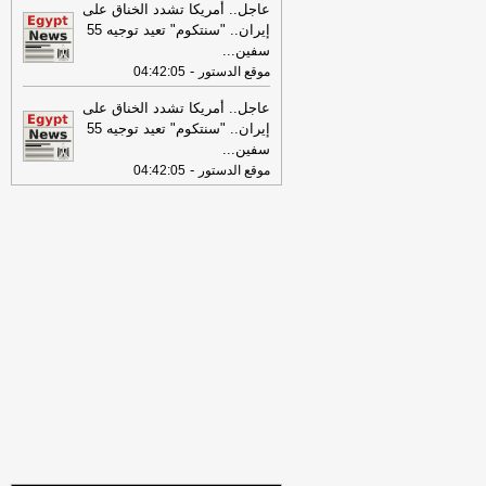
عاجل.. أمريكا تشدد الخناق على
19:31
ضبط المتهم بالنصب على
إيران.. "سنتكوم" تعيد توجيه 55
المواطنين بزعم استثمار أموالهم في
سفين
...
التجارة
-
اليوم السابع
-
موقع الدستور
04:42:05
17:53
18 مصابًا في حادث تصادم
عاجل.. أمريكا تشدد الخناق على
ميكروباص وتريلا على الطريق الدولي
إيران.. "سنتكوم" تعيد توجيه 55
ببورسعيد
-
موقع الدستور
سفين
...
08:32
-
عناوين الصحف المصرية ليوم
موقع الدستور
04:42:05
االثلاثاء 04-08-2026
-
08:06
عناوين الصحف المصرية ليوم
الأثنين 03-08-2026
-
07:41
محافظ القاهرة: لا وفيات أو
إصابات في العاصمة نتيجة الزلزال
-
موقع
مصراوي