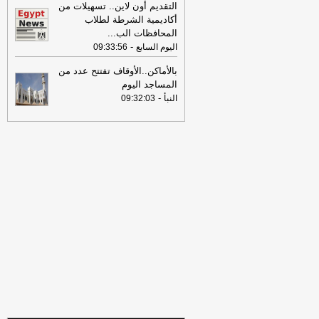
الخميس 30-07-2026
-
التقديم أون لاين.. تسهيلات من
أكاديمية الشرطة لطلاب
18:41
رئيس "الوطنية للصحافة" يكشف
المحافظات الب
...
تفاصيل حملة الصحف القومية لمواجهة
-
اليوم السابع
09:33:56
مخاطر السوشيال ميديا
-
موقع مصراوي
بالأماكن..الأوقاف تفتتح عدد من
16:46
وزير الخزانة الأميركي: لن نسمح
المساجد اليوم
لإيران اتخاذ التجارة العالمية رهينة أو
-
النبأ
09:32:03
استخدام الشحن الدولي لتمويل الحرس
الثوري
-
لبنانون 24