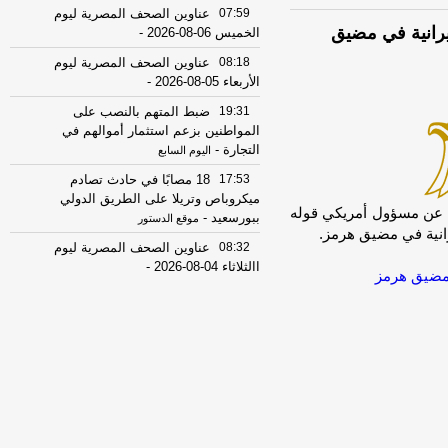
07:59
عناوين الصحف المصرية ليوم
رانية في مضيق
الخميس 06-08-2026
-
08:18
عناوين الصحف المصرية ليوم
الأربعاء 05-08-2026
-
19:31
ضبط المتهم بالنصب على
المواطنين بزعم استثمار أموالهم في
التجارة
-
اليوم السابع
17:53
18 مصابًا في حادث تصادم
ميكروباص وتريلا على الطريق الدولي
unab]نقل موقع أكسيوس عن مسؤول أمريكي قوله
ببورسعيد
-
موقع الدستور
نية في مضيق هرمز.
08:32
عناوين الصحف المصرية ليوم
االثلاثاء 04-08-2026
-
مضيق هرمز
08:06
عناوين الصحف المصرية ليوم
الأثنين 03-08-2026
-
07:41
محافظ القاهرة: لا وفيات أو
إصابات في العاصمة نتيجة الزلزال
-
موقع
مصراوي
22:27
الحرس الثوري الإيراني يرفض نزع
سلاح "حماس": المحاولة محكوم عليها