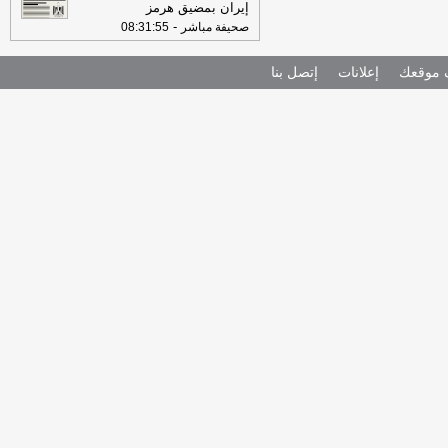
إيران بمضيق هرمز
-
صحيفة مباشر
08:31:55
موقعك
إعلانات
إتصل بنا