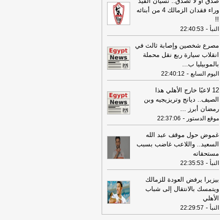
صدق أو لا تصدق.. نسيان القيد
16:22
ترامب: ضرباتنا ضد إيران
وراء فقدان الزمالك 4 من أبنائه
تمرة ولن يكون أمامها سوى التراجع
-
!!
انون 24
-
النبأ
22:40:53
12:46
وفاة والد تامر حسني بعد وعكة
مصرع شخصين وإصابة ثالث في
ية مفاجئة
-
موقع الدستور
انقلاب سيارة ربع نقل محملة
بالموبيليا ب
...
08:16
عناوين الصحف المصرية ليوم
-
اليوم السابع
22:40:12
عة 31-07-2026
-
19:49
12 لاعبًا خارج الأهلي هذا
السيسي: الجهات المعنية باشرت
الصيف.. ديانج وتريزيجيه وبن
تحقيقات للوقوف على تفاصيل الهجوم
رمضان أبرز
...
سيّرة على ميناء دمياط
-
لبنانون 24
-
موقع الدستور
22:37:06
09:26
مجلس الوزراء المصري: الحريق
ذي تعرضت له سفينتان في ميناء دمياط
غموض حول موقف عبد الله
س ناتج عن طائرة مسيرة
-
أل بي سي أي
السعيد.. واللاعب غاضب بسبب
مستحقاته
08:34
عناوين الصحف المصرية ليوم
-
النبأ
22:35:53
يس 30-07-2026
-
بيزيرا يرفض العودة للزمالك
18:41
رئيس "الوطنية للصحافة" يكشف
ويتمسك بالانتقال إلى شباب
اصيل حملة الصحف القومية لمواجهة
الأهلي
اطر السوشيال ميديا
-
موقع مصراوي
-
النبأ
22:29:57