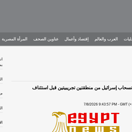
يات
العرب والعالم
إقتصاد وأعمال
عناوين الصحف
المرأة المصرية
ان
بس
الجم
نسحاب إسرائيل من منطقتين تجريبيتين قبل استئناف
حش
7/8/2026 9:43:57 PM - GMT (+
الخم
الأرب