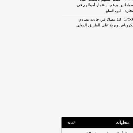
مواطنين بزعم استثمار أموالهم في
تجارة
-
اليوم السابع
17:53
18 مصابًا في حادث تصادم
كروباص وتريلا على الطريق الدولي
ورسعيد
-
موقع الدستور
08:32
عناوين الصحف المصرية ليوم
اثاء 04-08-2026
-
08:06
عناوين الصحف المصرية ليوم
ين 03-08-2026
-
07:41
محافظ القاهرة: لا وفيات أو
ابات في العاصمة نتيجة الزلزال
-
موقع
راوي
22:27
الحرس الثوري الإيراني يرفض نزع
اح "حماس": المحاولة محكوم عليها
لفشل
-
لبنانون 24
08:07
عناوين الصحف المصرية ليوم
 02-08-2026
-
محليات
المزيد
07:24
عناوين الصحف المصرية ليوم
ت 01-08-2026
-