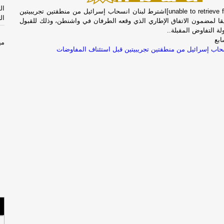
ال
[unable to retrieve full-text content]اشترط لبنان انسحاب إسرائيل من منطقتين تجريبيتين
ال
يقا لمضمون الاتفاق الإطاري الذي وقعه الطرفان في واشنطن، وذلك للقبول
ة التفاوض المقبلة..
ابع
مي
حاب إسرائيل من منطقتين تجريبيتين قبل استئناف المفاوضات
بب
االثل
الأثن
إص
مص
سل
با
الأحد
السب