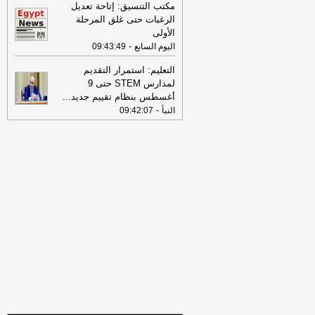
الخميس 30-07-2026
-
مكتب التنسيق: إتاحة تعديل
الرغبات حتى غلق المرحلة
18:41
رئيس "الوطنية للصحافة" يكشف
الأولى
تفاصيل حملة الصحف القومية لمواجهة
-
اليوم السابع
09:43:49
مخاطر السوشيال ميديا
-
موقع مصراوي
التعليم: استمرار التقديم
16:46
وزير الخزانة الأميركي: لن نسمح
لمدارس STEM حتى 9
لإيران اتخاذ التجارة العالمية رهينة أو
أغسطس بنظام تقييم جديد
...
استخدام الشحن الدولي لتمويل الحرس
-
النبأ
09:42:07
الثوري
-
لبنانون 24