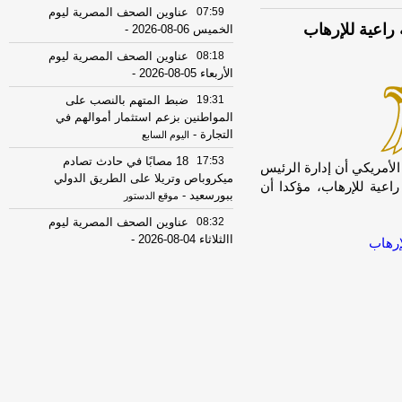
07:59
عناوين الصحف المصرية ليوم
راعية للإرهاب
الخميس 06-08-2026
-
08:18
عناوين الصحف المصرية ليوم
الأربعاء 05-08-2026
-
19:31
ضبط المتهم بالنصب على
المواطنين بزعم استثمار أموالهم في
التجارة
-
اليوم السابع
17:53
18 مصابًا في حادث تصادم
u]أعلن وزير الخارجية الأمريكي أن إدارة الرئيس
ميكروباص وتريلا على الطريق الدولي
اعية للإرهاب، مؤكدا أن
ببورسعيد
-
موقع الدستور
08:32
عناوين الصحف المصرية ليوم
االثلاثاء 04-08-2026
-
إرهاب
08:06
عناوين الصحف المصرية ليوم
الأثنين 03-08-2026
-
07:41
محافظ القاهرة: لا وفيات أو
إصابات في العاصمة نتيجة الزلزال
-
موقع
مصراوي
22:27
الحرس الثوري الإيراني يرفض نزع
سلاح "حماس": المحاولة محكوم عليها