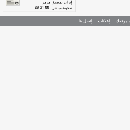
إيران بمضيق هرمز
-
صحيفة مباشر
08:31:55
موقعك
إعلانات
إتصل بنا