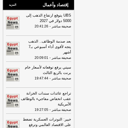
إقتصاد وأعمال
المزيد
UBS يتوقع ارتفاع الذهب إلى
5000 دولار في 2027
-
صحيفة مباشر
20:41:26
بعد صدمة الوظائف.. الذهب
يتجه لأقوى أداء أسبوعي بـ7
أشهر
-
صحيفة مباشر
20:09:01
سيتي يرفع توقعاته لأسعار خام
برنت بالربع الثالث
-
صحيفة مباشر
19:47:44
تراجع عائدات سندات الخزانة
عقب انخفاض مفاجيء بالوظائف
الأمريكية
-
صحيفة مباشر
19:27:05
خبير: التوترات العسكرية تضغط
على الاقتصاد العالمي وترفع