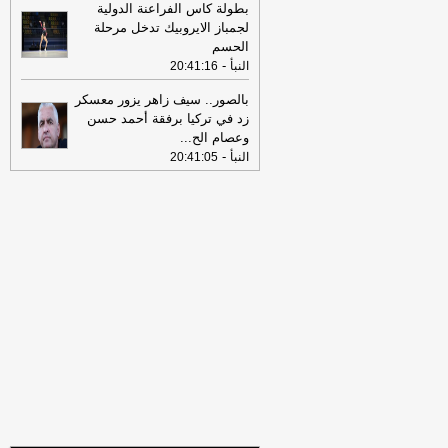
الخميس 30-07-2026
-
بطولة كاس الفراعنة الدولية
لجمباز الايروبيك تدخل مرحلة
18:41
رئيس "الوطنية للصحافة" يكشف
الحسم
تفاصيل حملة الصحف القومية لمواجهة
-
النبأ
20:41:16
مخاطر السوشيال ميديا
-
موقع مصراوي
بالصور.. سيف زاهر يزور معسكر
16:46
وزير الخزانة الأميركي: لن نسمح
زد في تركيا برفقة أحمد حسن
لإيران اتخاذ التجارة العالمية رهينة أو
وعصام الح
...
استخدام الشحن الدولي لتمويل الحرس
-
النبأ
20:41:05
الثوري
-
لبنانون 24