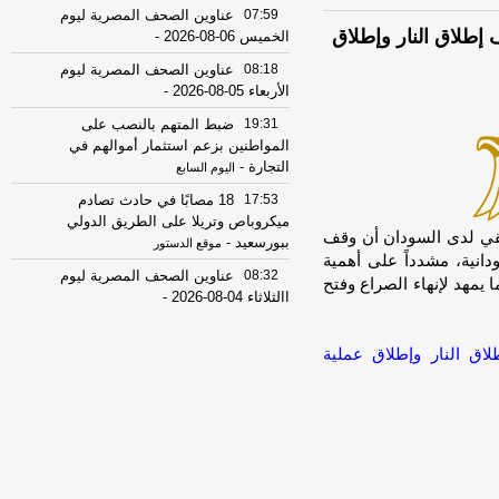
07:59
عناوين الصحف المصرية ليوم
إطلاق النار وإطلاق
الخميس 06-08-2026
-
08:18
عناوين الصحف المصرية ليوم
الأربعاء 05-08-2026
-
19:31
ضبط المتهم بالنصب على
المواطنين بزعم استثمار أموالهم في
التجارة
-
اليوم السابع
17:53
18 مصابًا في حادث تصادم
ميكروباص وتريلا على الطريق الدولي
una]أكد المبعوث الأفريقي لدى السودان أن وقف
ببورسعيد
-
موقع الدستور
دانية، مشدداً على أهمية
08:32
عناوين الصحف المصرية ليوم
يمهد لإنهاء الصراع وفتح
االثلاثاء 04-08-2026
-
08:06
عناوين الصحف المصرية ليوم
الأثنين 03-08-2026
-
اق النار وإطلاق عملية
07:41
محافظ القاهرة: لا وفيات أو
إصابات في العاصمة نتيجة الزلزال
-
موقع
مصراوي
22:27
الحرس الثوري الإيراني يرفض نزع
سلاح "حماس": المحاولة محكوم عليها