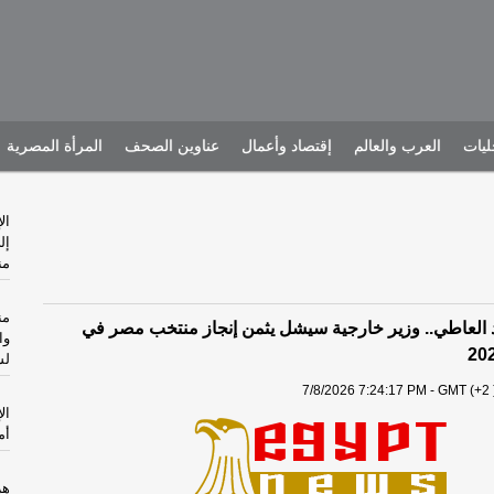
يات
العرب والعالم
إقتصاد وأعمال
عناوين الصحف
المرأة المصرية
ال
إل
من
من
د العاطي.. وزير خارجية سيشل يثمن إنجاز منتخب مصر في
وا
لش
7/8/2026 7:24:17 PM - GMT (+2 
ال
أم
هر