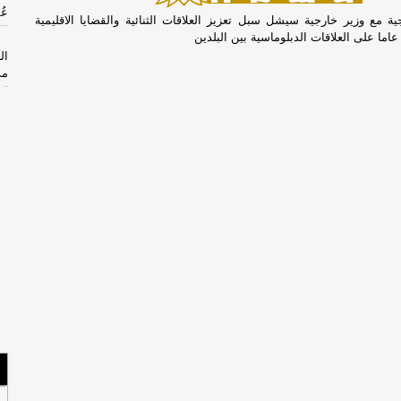
عُ
ة مع وزير خارجية سيشل سبل تعزيز العلاقات الثنائية والقضايا الاقليمية
ال
مذ
ال
السب
ان
بس
الجم
حش
الخم
الأرب