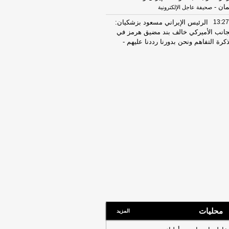
مان
-
صحيفة عاجل الإلكترونية
13:27
الرئيس الإيراني مسعود بزشكيان:
جانب الأميركي خالف بند مضيق هرمز في
كرة التفاهم ونحن بدورنا رددنا عليهم
-
جديد
07:51
عناوين الصحف المصرية ليوم
ت 08-08-2026
-
22:42
مصرع شخصين وإصابة ثالث في
قلاب سيارة ربع نقل محملة بالموبيليا
وهاج
-
اليوم السابع
08:15
عناوين الصحف المصرية ليوم
عة 07-08-2026
-
19:31
ضبط مالك ورشة بحوزته 10 كيلو
يش فى أوسيم
-
اليوم السابع
07:59
عناوين الصحف المصرية ليوم
يس 06-08-2026
-
08:18
عناوين الصحف المصرية ليوم
محليات
عاء 05-08-2026
-
المزيد
19:31
ضبط المتهم بالنصب على