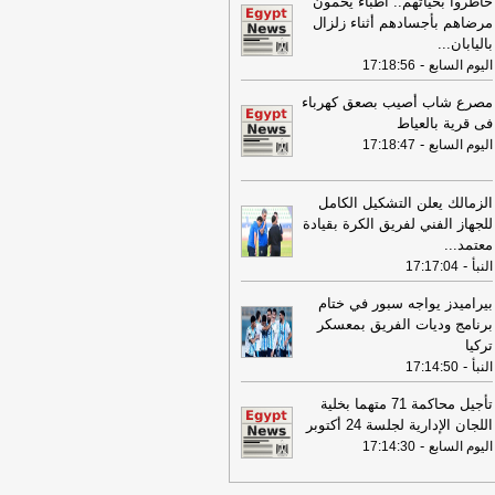
خاطروا بحياتهم.. أطباء يحمون
مواطنين بزعم استثمار أموالهم في
مرضاهم بأجسادهم أثناء زلزال
تجارة
-
اليوم السابع
باليابان
...
-
اليوم السابع
17:18:56
17:53
18 مصابًا في حادث تصادم
كروباص وتريلا على الطريق الدولي
مصرع شاب أصيب بصعق كهرباء
ورسعيد
-
موقع الدستور
فى قرية بالعياط
-
08:32
اليوم السابع
17:18:47
عناوين الصحف المصرية ليوم
اثاء 04-08-2026
-
08:06
عناوين الصحف المصرية ليوم
الزمالك يعلن التشكيل الكامل
ين 03-08-2026
-
للجهاز الفني لفريق الكرة بقيادة
معتمد
...
07:41
محافظ القاهرة: لا وفيات أو
-
النبأ
17:17:04
ابات في العاصمة نتيجة الزلزال
-
موقع
راوي
بيراميدز يواجه سبور في ختام
برنامج وديات الفريق بمعسكر
22:27
الحرس الثوري الإيراني يرفض نزع
تركيا
اح "حماس": المحاولة محكوم عليها
-
النبأ
17:14:50
لفشل
-
لبنانون 24
08:07
تأجيل محاكمة 71 متهما بخلية
عناوين الصحف المصرية ليوم
 02-08-2026
-
اللجان الإدارية لجلسة 24 أكتوبر
-
اليوم السابع
17:14:30
07:24
عناوين الصحف المصرية ليوم
ت 01-08-2026
-