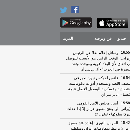
فيديو
فن وترفيه
المزيد
16:55
وسائل إعلام نقلا عن الرئيس
إيراني: الوقت الراهن هو الأنسب للتوصل
ى اتفاق لأن البلاد "قوية وموحدة وتعد
تصرة في الحرب"
-
أل بي سي أي
16:54
فانس لفوكس نيوز: نحن في
تصف اللعبة ونستخدم أدوات دبلوماسية
قتصادية وعسكرية للوصول لأفضل نتيجة
عبنا
-
أل بي سي أي
15:58
أمين مجلس الأمن القومي
إيراني: لن يفتح مضيق هرمز إلا إذا عدلت
يركا سلوكها
-
لبنانون 24
15:42
الحرس الثوري: إعادة فتح مضيق
مز لا ترتبط بمفاوضات إيران وسلطنة