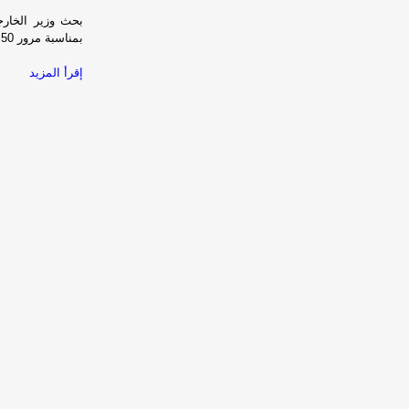
بحث وزير الخارجي
بمناسبة مرور 50 عاما على العلاقات الدبلوماسية بين البلدين
إقرأ المزيد