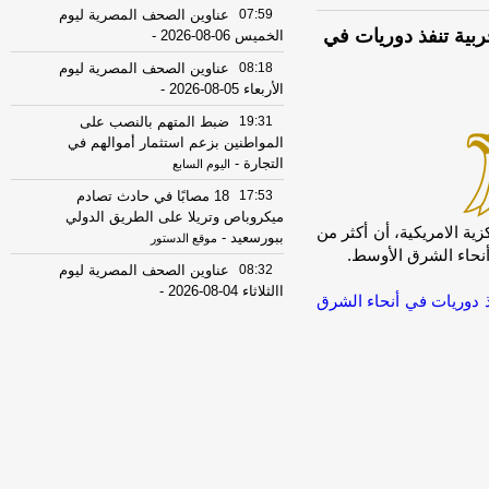
07:59
عناوين الصحف المصرية ليوم
مريكية: أكثر من 20 سفينة حربية تنفذ دوريات في
الخميس 06-08-2026
-
08:18
عناوين الصحف المصرية ليوم
الأربعاء 05-08-2026
-
19:31
ضبط المتهم بالنصب على
المواطنين بزعم استثمار أموالهم في
التجارة
-
اليوم السابع
17:53
18 مصابًا في حادث تصادم
ميكروباص وتريلا على الطريق الدولي
u]أعلنت القيادة المركزية الامريكية، أن أكثر من
ببورسعيد
-
موقع الدستور
08:32
عناوين الصحف المصرية ليوم
االثلاثاء 04-08-2026
-
 من 20 سفينة حربية تنفذ دوريات في أنحاء الشرق
08:06
عناوين الصحف المصرية ليوم
الأثنين 03-08-2026
-
07:41
محافظ القاهرة: لا وفيات أو
إصابات في العاصمة نتيجة الزلزال
-
موقع
مصراوي
22:27
الحرس الثوري الإيراني يرفض نزع
سلاح "حماس": المحاولة محكوم عليها