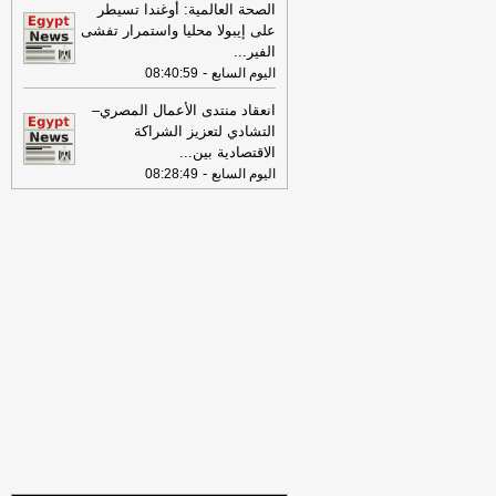
الخميس 30-07-2026
-
الصحة العالمية: أوغندا تسيطر
على إيبولا محليا واستمرار تفشى
18:41
رئيس "الوطنية للصحافة" يكشف
الفير
...
تفاصيل حملة الصحف القومية لمواجهة
-
اليوم السابع
08:40:59
مخاطر السوشيال ميديا
-
موقع مصراوي
انعقاد منتدى الأعمال المصري–
16:46
وزير الخزانة الأميركي: لن نسمح
التشادي لتعزيز الشراكة
لإيران اتخاذ التجارة العالمية رهينة أو
الاقتصادية بين
...
استخدام الشحن الدولي لتمويل الحرس
-
اليوم السابع
08:28:49
الثوري
-
لبنانون 24