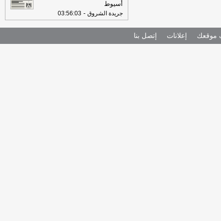
أسيوط
-
جريدة الشروق
03:56:03
موقعك
إعلانات
إتصل بنا