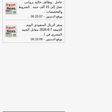
تفاصيل حملة الصحف القومية لمواجهة
عاجل.. وظائف خالية برواتب
مخاطر السوشيال ميديا
-
موقع مصراوي
تصل إلى 15 ألف جنيه.. الشروط
والتخصصات
...
16:46
وزير الخزانة الأميركي: لن نسمح
-
موقع الدستور
06:20:07
لإيران اتخاذ التجارة العالمية رهينة أو
استخدام الشحن الدولي لتمويل الحرس
سعر الريال السعودي اليوم
الثوري
-
لبنانون 24
الجمعة 7-8-2026 مقابل الجنيه
المصري في ا
...
09:31
عناوين الصحف المصرية ليوم
-
موقع الدستور
06:18:06
الأربعاء 29-07-2026
-