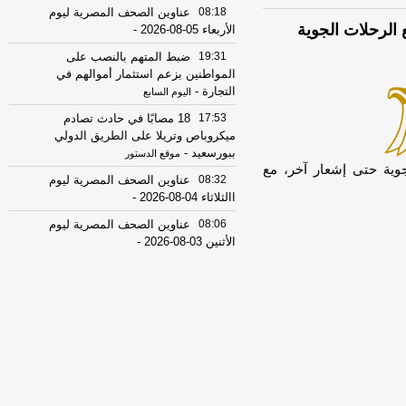
08:18
عناوين الصحف المصرية ليوم
 الرحلات الجوية
الأربعاء 05-08-2026
-
19:31
ضبط المتهم بالنصب على
المواطنين بزعم استثمار أموالهم في
التجارة
-
اليوم السابع
17:53
18 مصابًا في حادث تصادم
ميكروباص وتريلا على الطريق الدولي
ببورسعيد
-
موقع الدستور
جوية حتى إشعار آخر، مع
08:32
عناوين الصحف المصرية ليوم
االثلاثاء 04-08-2026
-
08:06
عناوين الصحف المصرية ليوم
الأثنين 03-08-2026
-
07:41
محافظ القاهرة: لا وفيات أو
إصابات في العاصمة نتيجة الزلزال
-
موقع
مصراوي
22:27
الحرس الثوري الإيراني يرفض نزع
سلاح "حماس": المحاولة محكوم عليها
بالفشل
-
لبنانون 24
08:07
عناوين الصحف المصرية ليوم